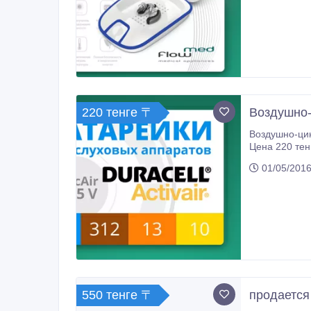
220 тенге 〒
Воздушно-
Воздушно-цинковые э
Цена 220 тенг
01/05/2016
550 тенге 〒
продается