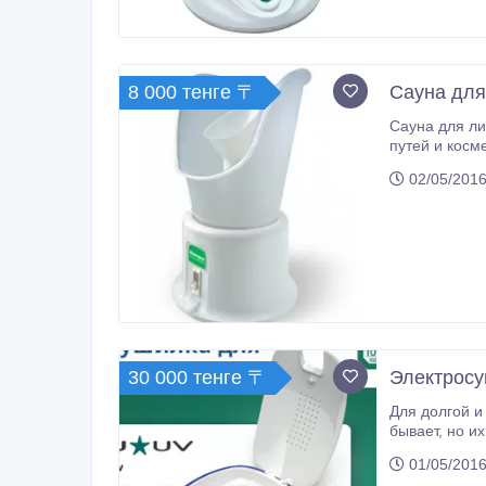
8 000 тенге 〒
Сауна для
Сауна для лица Бетро п
путей и косметич
косметические функции, так как паровая ванночка из лекарственных т
02/05/2016
30 000 тенге 〒
Электросу
Для долгой и
бывает, но их можно создать. Электрические сушилки Dry-Star UV предназначены именно для этого. Внутри капсулы
поддерживается комфорт
01/05/2016
и вирусов.