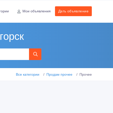
гории
Мои объявления
Дать объявление
горск
Все категории
Продам прочее
Прочее