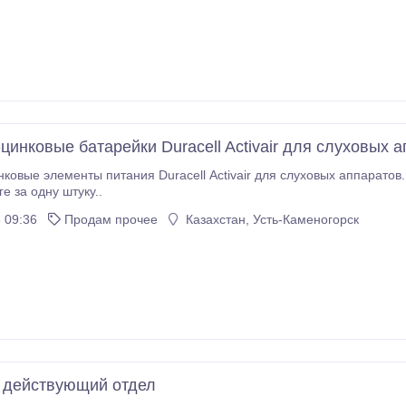
цинковые батарейки Duracell Activair для слуховых 
лементы питания Duracell Activair для слуховых аппаратов. В наличии все типоразмеры: 10, 13, 675, 312
е за одну штуку..
 09:36
Продам прочее
Казахстан, Усть-Каменогорск
 действующий отдел