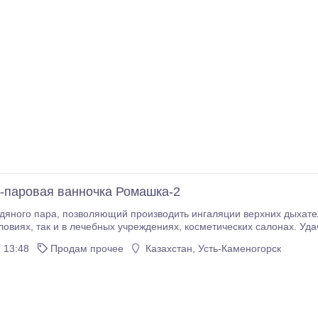
-паровая ванночка Ромашка-2
 верхних дыхательных путей и косметические процедуры как в
Удачно сочетаются лечебные и косметические
 13:48
Продам прочее
Казахстан, Усть-Каменогорск
стка лица.