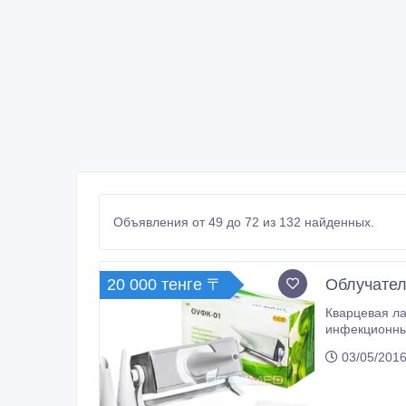
Объявления от 49 до 72 из 132 найденных.
20 000 тенге 〒
Облучател
Кварцевая лампа «
инфекционных заболеваний. Простая в использовании 
использования, так и для применения в поликлиниках, профилакториях, санаториях. Применение ква
03/05/2016