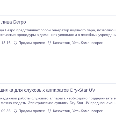
 лица Бетро
редставляет собой генератор водяного пара, позволяющий производить ингаляции верхних дыхательных
еские процедуры в домашних условиях и в лечебных учреждениях. Удачно сочетаются лечеб
рав очищает, освежает, тонизирует и подпитывает кожу всех
 13:16
Продам прочее
Казахстан, Усть-Каменогорск
типов, соперничая, как утверждают опытные космет
шилка для слуховых аппаратов Dry-Star UV
 надежной работы слухового аппарата необходимо поддерживать е
ная температура 55 градусов по Цельсию. Ультрафиолетовая лампа уничтожает 99% бактерий, грибков
 09:36
Продам прочее
Казахстан, Усть-Каменогорск