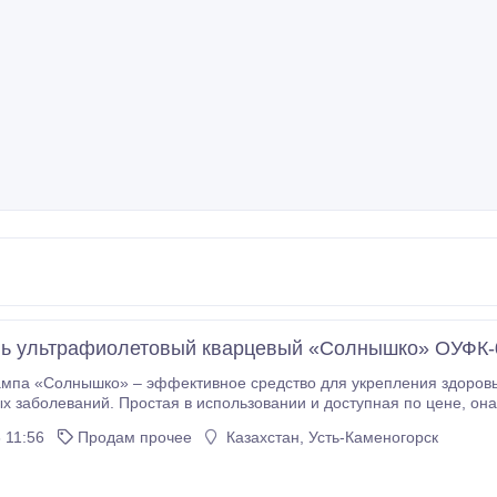
ь ультрафиолетовый кварцевый «Солнышко» ОУФК-
Солнышко» – эффективное средство для укрепления здоровья, а также профилактики вирусн
и доступная по цене, она идеально подходит как для домашнего
рцевой лампы ОУФК-1
 11:56
Продам прочее
Казахстан, Усть-Каменогорск