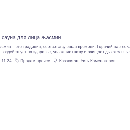
-сауна для лица Жасмин
твующая времени. Горячий пар лекарственных трав и ароматических масел
е, увлажняет кожу и очищает дыхательные пути. Паровые распаривающие ванночки
огревающее действие на легочную систему и расширяют поры. Па
 11:24
Продам прочее
Казахстан, Усть-Каменогорск
силивает кровообращение и
е.