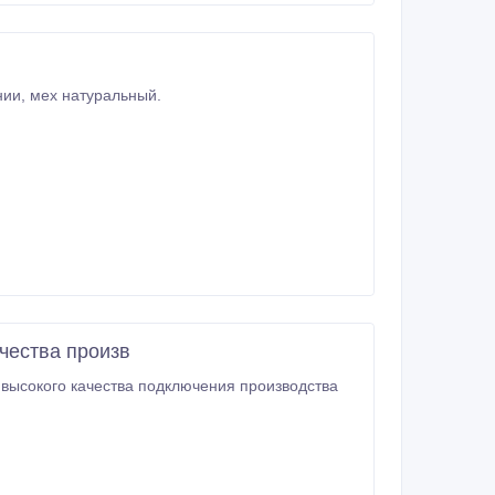
Продам дублёнки мужскую(54 размер) и женскую(50 размер), в хорошем состоянии, мех натуральный.
чества произв
высокого качества подключения производства