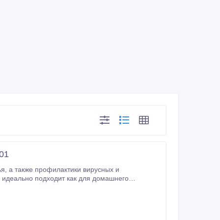
01
ых и
показано при бронхите, аллергическом насморке, бронхиальной астме и ряде других заболеваний уха, горла, носа.