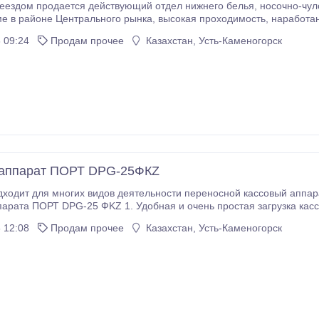
одается действующий отдел нижнего белья, носочно-чулочных изделии с товаром. Отдел находится в
ого рынка, высокая проходимость, наработанные клиенты, небольшая аренда, возможны
 09:24
Продам прочее
Казахстан, Усть-Каменогорск
 аппарат ПОРТ DPG-25ФКZ
ходит для многих видов деятельности переносной кассовый аппар
парата ПОРТ DPG-25 ФKZ 1. Удобная и очень простая загрузка кас
ассовом аппарате) 2. На дисплеи отображается индикатор уровня 
 12:08
Продам прочее
Казахстан, Усть-Каменогорск