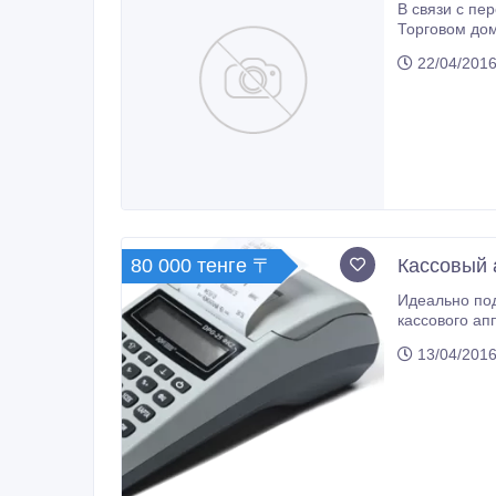
В связи с переездом пр
Торговом доме в районе Центральн
варианты..
22/04/2016
80 000 тенге 〒
Кассовый
Идеально под
кассового ап
включенном к
13/04/2016