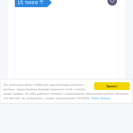
15 тенге 〒
Мы используем файлы cookie для персонализации контента и
Принять!
рекламы, предоставления функций социальных сетей и анализа
нашего трафика. На сайте действует политика о неразглашении персональных данных. Используя
этот веб-сайт, вы соглашаетесь с нашим использованием coookies.
Узнать больше
Продаем косметический столик в
отличном состоянии
06/06/2026 06:46