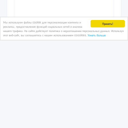
Мы используем файлы cookie для персонализации контента и
Принять!
рекламы, предоставления функций социальных сетей и анализа
нашего трафика. На сайте действует политика о неразглашении персональных данных. Используя
этот веб-сайт, вы соглашаетесь с нашим использованием coookies.
Узнать больше
Меблированный дом с бизнесом
05/02/2023 16:16
Недвижимость - разное
Казахстан, Усть-Каменогорск
6 500 000 тенге 〒