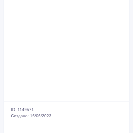
ID: 1149571
Создано: 16/06/2023
Сообщить о нарушении
Распечатать
Иван
Зарегистрирован 16/06/2023
Активность 16/06/2023 10:25