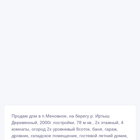
Продам дом в п.Меновное, на берегу р. Иртыш.
Деревянный, 2000г. постройки, 78 м.кв., 2х этажный, 4
комнаты, огород 2х уровневый 8соток, баня, гараж,
дровник, складское помещение, гостевой летний домик,
летняя кухня с печкой, погреб, колодец на участке, душ,
большая территория для ведения хозяйства с хоз.
постройками (сарай, курятник, сеновал 2х уровневый)
огород ухоженный, много деревьев, яблоки, сливы,
вишни, смородина, малина, клубника. В доме черновой
ремонт, печка (есть батареи), туалет, вода в доме
проведена(центральное водоснабжение проведено),
есть электричество, пластиковые окна установлены.
Потолки 2, 5м. Покрытие крыши металлическое.
Проезжая часть к дому асфальтирована. Тихий,
спокойный, уютный район. Варианты обмена на
квартиру.
+77051661992 Иван