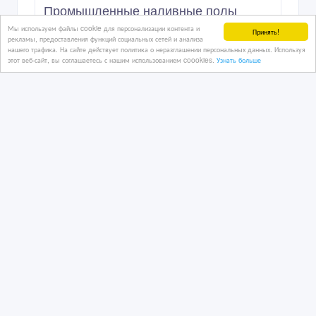
Промышленные наливные полы
Мы используем файлы cookie для персонализации контента и
Принять!
рекламы, предоставления функций социальных сетей и анализа
нашего трафика. На сайте действует политика о неразглашении персональных данных. Используя
этот веб-сайт, вы соглашаетесь с нашим использованием coookies.
Узнать больше
11/07/2025 11:23
Напольные покрытия
Казахстан, Усть-Каменогорск
5 200 тенге 〒