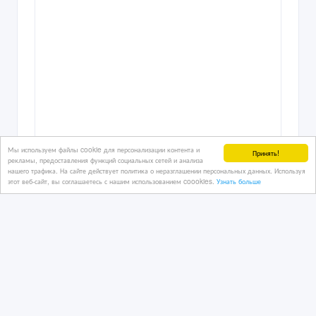
Мы используем файлы cookie для персонализации контента и
Принять!
рекламы, предоставления функций социальных сетей и анализа
нашего трафика. На сайте действует политика о неразглашении персональных данных. Используя
этот веб-сайт, вы соглашаетесь с нашим использованием coookies.
Узнать больше
Продаем косметический столик в
отличном состоянии
06/06/2026 06:46
Продам прочее
Казахстан, Усть-Каменогорск