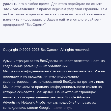
удалить
его в любое время. Для этого перейдите по ссылке
"
Мои объявления
" в правом верхнем углу этой страницы. Там
же Вы сможете
просмотреть запросы
на свои объявления и
изменить
информацию о Вашем
сайте
в каталоге сайтов и
предприятий "ВсеСделки".
Copyright © 2009-2026 ВсеСделки. All rights reserved.
Администрация сайта ВсеСделки не несет ответственность за
содержание размещенных объявлений.
Мы ценим конфиденциальность наших пользователей. Мы не
передаем и не продаем личную информацию
зарегистрированных пользователей ВсеСделки третим лицам.
Мы не отвечаем за правила конфиденциальности сайтов на
которые ссылается ВсеСделки. На некоторых страницах
нашего сайта представлена реклама Google Adsense
Advertising Network. Чтобы узнать подробней о правилах
конфиденциальности Google
нажмите тут
.