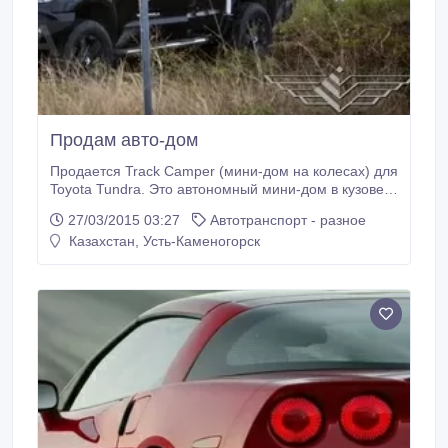
Продам авто-дом
Продается Track Camper (мини-дом на колесах) для
Toyota Tundra. Это автономный мини-дом в кузове
Вашего пикапа, в котором есть 4 спальных места,
27/03/2015 03:27
Автотранспорт - разное
кухня, холодильник, плита, раковина, туалет с
Казахстан, Усть-Каменогорск
душем, холодная и горячая вода и многое другое.
Состояние отличное. Вложений не требует. Цена
мини-дома 19000 $.