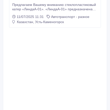
Предлагаем Вашему вниманию стеклопластиковый
катер «ЛиндаА-01». «ЛиндаА-01» предназначена
для прогулок, рыбной ловли и охоты на реках,
11/07/2025 11:31
Автотранспорт - разное
озерах и в прибрежных зонах озер, водохранилищ и
Казахстан, Усть-Каменогорск
морей в светлое время суток при волнении до 0, 5м
и удалении от берега до 3000 м. Допустимая
мощность подвесного мотора до 75 л.