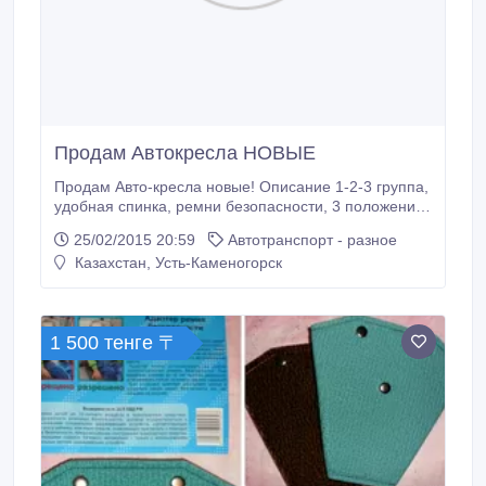
Продам Автокресла НОВЫЕ
Продам Авто-кресла новые! Описание 1-2-3 группа,
удобная спинка, ремни безопасности, 3 положение
ремней безопасности, имеются подлокотники,
25/02/2015 20:59
Автотранспорт - разное
соответствует Евростандарту безопасности
Казахстан, Усть-Каменогорск
ЕСЕ44/3, предназначено для детей от 9 до 25 кг,
Без спинки- для детей от 15 до 36 кг.
1 500 тенге 〒