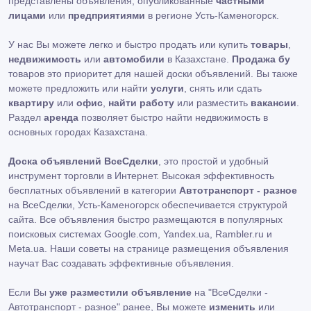
представлены объявления, опубликованные
частными
лицами
или
предприятиями
в регионе Усть-Каменогорск.
У нас Вы можете легко и быстро продать или купить
товары
,
недвижимость
или
автомобили
в Казахстане.
Продажа бу
товаров это приоритет для нашей доски объявлений. Вы также
можете предложить или найти
услуги
, снять или сдать
квартиру
или
офис
,
найти работу
или разместить
вакансии
.
Раздел
аренда
позволяет быстро найти недвижимость в
основных городах Казахстана.
Доска объявлений ВсеСделки
, это простой и удобный
инструмент торговли в Интернет. Высокая эффективность
бесплатных объявлений в категории
Автотранспорт - разное
на ВсеСделки, Усть-Каменогорск обеспечивается структурой
сайта. Все объявления быстро размещаются в популярных
поисковых системах Google.com, Yandex.ua, Rambler.ru и
Meta.ua. Наши советы на странице размещения объявления
научат Вас создавать эффективные объявления.
Если Вы
уже разместили объявление
на "ВсеСделки -
Автотранспорт - разное" ранее, Вы можете
изменить
или