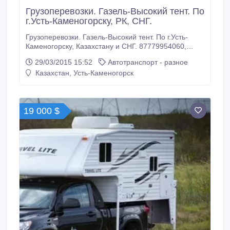
Грузоперевозки. Газель-Высокий тент. По
г.Усть-Каменогорску, РК, СНГ.
Грузоперевозки. Газель-Высокий тент. По г.Усть-
Каменогорску, Казахстану и СНГ. 87779954060,
8(7232) 789278.
29/03/2015 15:52
Автотранспорт - разное
Казахстан, Усть-Каменогорск
19 000 $