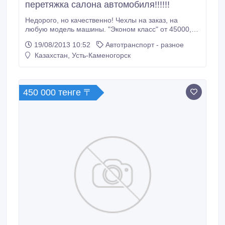
перетяжка салона автомобиля!!!!!!
Недорого, но качественно! Чехлы на заказ, на
любую модель машины. "Эконом класс" от 45000,
чехлы от 55000, с орнаментом от 70000. Расценки
19/08/2013 10:52
Автотранспорт - разное
зависят от выбора ткани. Перетяжка салона,
Казахстан, Усть-Каменогорск
потолка, дверей и др. Салон от 130000, сидение 1
шт. от 14000, потолок от 25000, двери 4 шт. от
18000. Ждем Вас по адресу: г.
450 000 тенге 〒