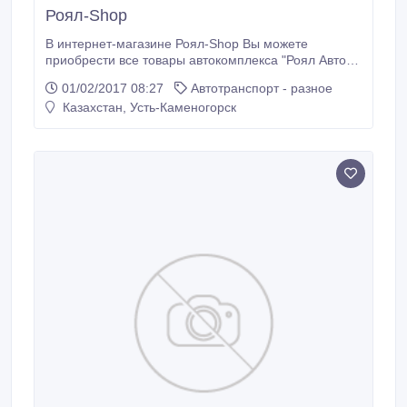
Роял-Shop
В интернет-магазине Роял-Shop Вы можете
приобрести все товары автокомплекса "Роял Авто".
Автокомплекс «Роял Авто» является ведущей
01/02/2017 08:27
Автотранспорт - разное
компанией по продаже техники для туризма и
Казахстан, Усть-Каменогорск
отдыха на рынке Республике Казахстан. Компания
«Роял Авто» специализируется на продаже техники
для отдыха. 1.Алюминиевые лодки KazBoat и
катера Victory.