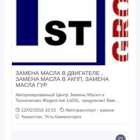
ЗАМЕНА МАСЛА В ДВИГАТЕЛЕ ,
ЗАМЕНА МАСЛА В АКПП, ЗАМЕНА
МАСЛА ГУР
Авторизированный Центр Замены Масел и
Технических Жидкостей 1stOIL, предлагает Вам
самый широкий выбор масел и спецжидкостей. В
12/02/2016 10:01
Автотранспорт - разное
продаже имеются такие марки брендовых масел
Казахстан, Усть-Каменогорск
как: Hyunday Xteer, Castrol, Mobil 1, G-energy, Shell,
Toyota, Газпром, РосНефть, Mannol, Eni I-Sint. При
замене масла в двигателе и АКПП каждого клиента
ждет приятный подарок от компании.