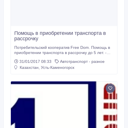
Помощь в приобретении транспорта в
рассрочку
Потребительский кооператив Free Dom. Помощь в
приобретении транспорта в рассрочку до 5 лет. -
Без подтверждения дохода - Минимальный пакет
31/01/2017 08:33
Автотранспорт - разное
документов - Первоначальный взнос от 30 % -
Казахстан, Усть-Каменогорск
Досрочное погашение без штрафа - Легковой
автора спорт, спецтехника Официальный сайт
компании www.free-dom.