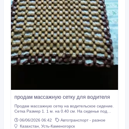
продам массажную сетку для водителя
Продам массажную сетку на водительское сидение.
Сетка Размер 1. 1 м. на 0.40 см. На сиденье под
спину и под голову. Изготовлено из бука и березы. В
06/06/2026 06:42
Автотранспорт - разное
авто постоянный массаж спины. головы Про-во
Казахстан, Усть-Каменогорск
Россия.