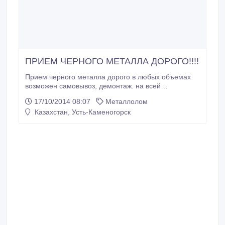
ПРИЕМ ЧЕРНОГО МЕТАЛЛА ДОРОГО!!!!
Прием черного металла дорого в любых объемах
возможен самовывоз, демонтаж. на всей
территорий ВКО. Цена договорная плюс бонусы за
17/10/2014 08:07
Металлолом
объем и постоянство. Деньги есть всегда!.
Казахстан, Усть-Каменогорск