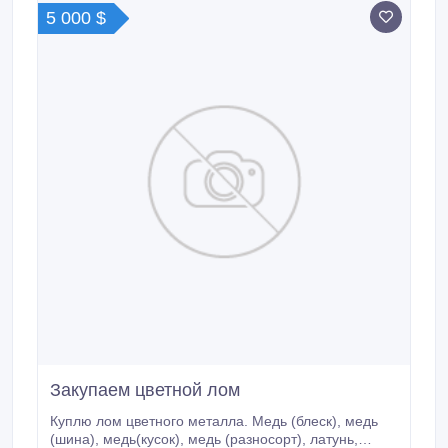
быстрая наличка и безнал . тел:89874326936
5 000 $
г.Самара.
Закупаем цветной лом
Куплю лом цветного металла. Медь (блеск), медь
(шина), медь(кусок), медь (разносорт), латунь,