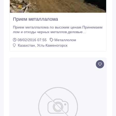
Прием металлалома
Прием металлалома по высоким ценам.Принемаем
лом и отходы черных металлов.деловые
металлы.цветные
08/02/2016 07:55
Металлолом
металлы.радиаторы.батареи.вывезим сами
Казахстан, Усть-Каменогорск
погрузка разгрузка быстрый рассчет..