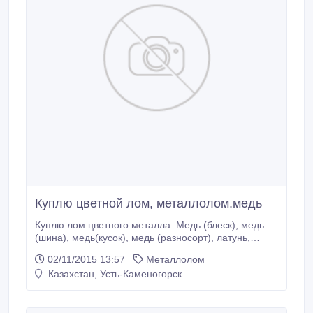
Куплю цветной лом, металлолом.медь
Куплю лом цветного металла. Медь (блеск), медь
(шина), медь(кусок), медь (разносорт), латунь,
бронза, радиаторы,
02/11/2015 13:57
Металлолом
алюминий(электротехнический),
Казахстан, Усть-Каменогорск
алюминий(пищевой), алюминий(моторный),
алюминий(разносортный), алюминий АД-31,
нержавейка, свинец, АКБ..Высокие цены , , Оплата