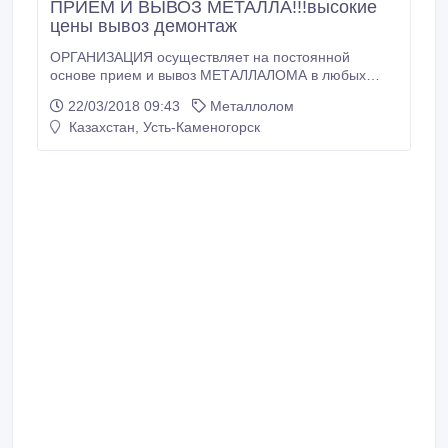
ПРИЕМ И ВЫВОЗ МЕТАЛЛА!!!высокие
цены вывоз демонтаж
ОРГАНИЗАЦИЯ осуществляет на постоянной
основе прием и вывоз МЕТАЛЛАЛОМА в любых
колличествах а также демонтаж
22/03/2018 09:43
Металлолом
металлаконструкций газарезка балгарка вывоз
Казахстан, Усть-Каменогорск
манипулятором ломовозом опытные грузчеки
загрузят и разгрузят машину в течение короткого
время заключаем договора на наличный и
безналичный рассчет.