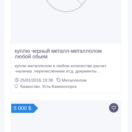
куплю черный металл-металлолом
любой обьем
куплю металлолом в любом количестве расчет
-наличка .перечислением ит.д. документы
демонтируем и вывезим своим ломовозом и
25/01/2016 19:38
Металлолом
вагонами с любой точки восточного казахстана и из
Казахстан, Усть-Каменогорск
ближайших регионах.
5 000 $