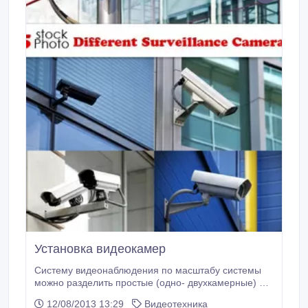
Установка видеокамер
Систему видеонаблюдения по масштабу системы
можно разделить простые (одно- двухкамерные) и
сложные (многокамерные) с различной обработкой
12/08/2013 13:29
Видеотехника
изображения. Простые системы видеонаблюдения