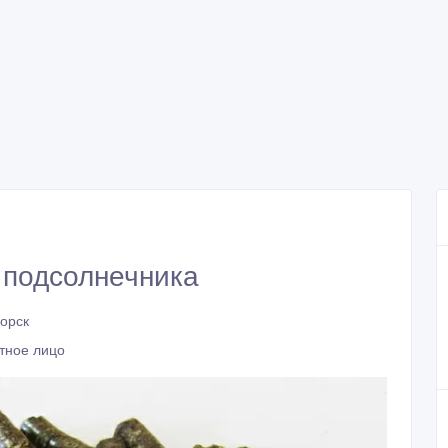
 подсолнечника
горск
тное лицо