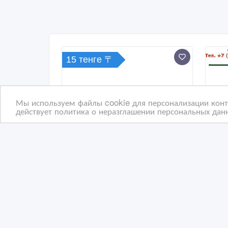
15 тенге 〒
Мы используем файлы cookie для персонализации конте
действует политика о неразглашении персональных данн
Продаем косметический
УЗК
столик в отличном
К1/
состоянии
5-3
06/06/2026 06:46
27