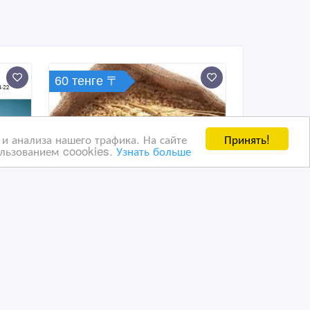
60 тенге 〒
Принять!
и анализа нашего трафика. На сайте
ользованием coookies.
Узнать больше
;
Дробленка из ячменя и
З-
пшеницы
К1-
29/04/2025 11:42