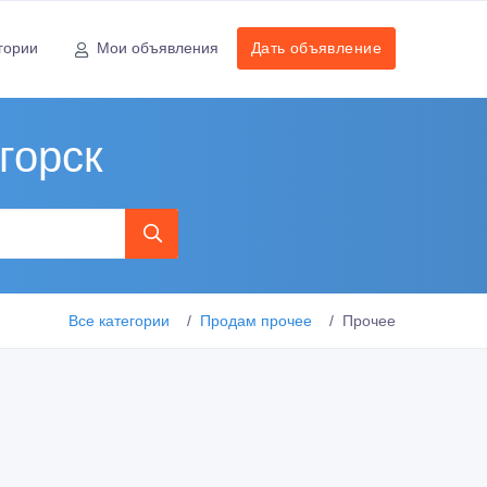
гории
Мои объявления
Дать объявление
горск
Все категории
Продам прочее
Прочее