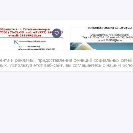
нта и рекламы, предоставления функций социальных сетей 
ых. Используя этот веб-сайт, вы соглашаетесь с нашим исп
-К1/2х1, 5-34-72; УЗК-
ТЭЗ-К1-М120+120-Т-85
2х1, 5-34-8; УЗК-К1/2х1,
ТЭЗ-К1-М120+17-8; ТЭ
4-10; УЗК-К1/2х1,
К1-М120+70-Т-16; ТЭЗ-
М1
/09/2025 16:39
27/09/2025 16:39