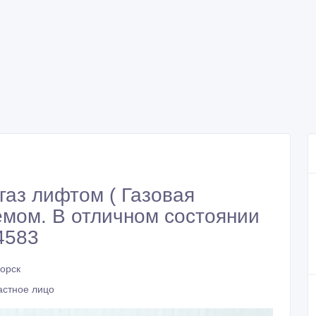
газ лифтом ( Газовая
емом. В отличном состоянии
4583
горск
астное лицо