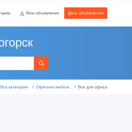
гории
Мои объявления
Дать объявление
огорск
Все категории
Офисная мебель
Все для офиса