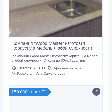
Компания "Wood Master" изготовит
Корпусную Мебель Любой Сложности
Компания Wood Master изготовит корпусную мебель
любой сложности. Скидки до 30%. Гарантия
качества до 5 лет. Качественная фурнитура
10/02/2015 13:00
Офисная мебель
польского производства, квалифицированные
Казахстан, Усть-Каменогорск
дизайнеры и опытные сборщики. Акции
(пенсионерам, молодоженам, инвалидам,
ветеранам ВОВ - скидка 10-20%), подарки (при
единовременном.
150 000 тенге 〒