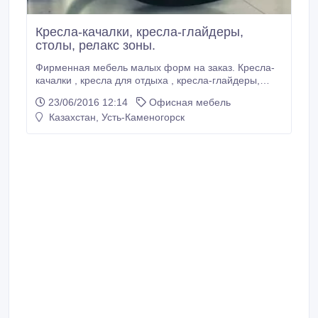
Кресла-качалки, кресла-глайдеры,
столы, релакс зоны.
Фирменная мебель малых форм на заказ. Кресла-
качалки , кресла для отдыха , кресла-глайдеры,
столики , пуфы. Релакс зоны в отели, офисы,
23/06/2016 12:14
Офисная мебель
фирмы. Очень большой выбор моделей и
Казахстан, Усть-Каменогорск
расцветок. Более подробная информация
WhatsApp.