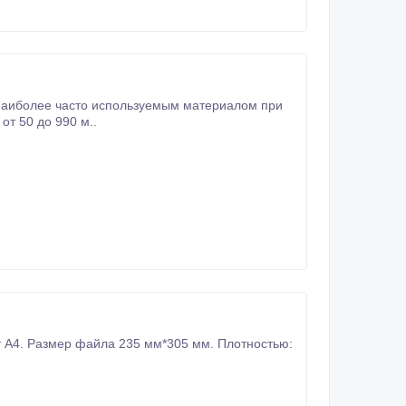
 наиболее часто используемым материалом при
о 80 мм, и намоткой рулона от 50 до 990 м..
 А4. Размер файла 235 мм*305 мм. Плотностью: