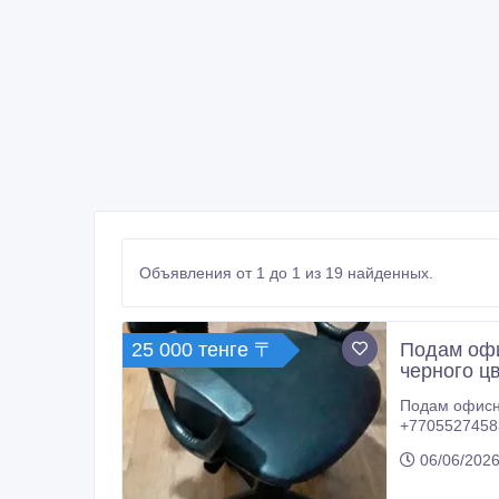
Объявления от 1 до 1 из 19 найденных.
25 000 тенге 〒
Подам офи
черного ц
Подам офисное кресло с газ лифтом ( Газовая пружина ) и 
+7705527458
06/06/2026