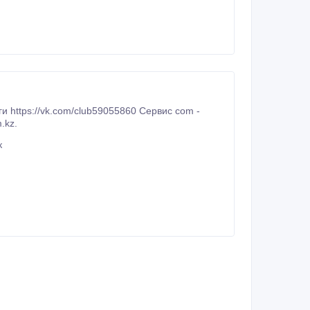
om -
viscom.kz.
к