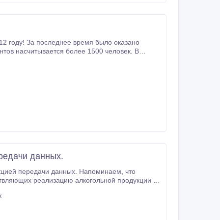
ботающим 24 часа 7 дней в неделю на всю
редачи данных.
 данных. Напоминаем, что
к
едачи фискальных данных.