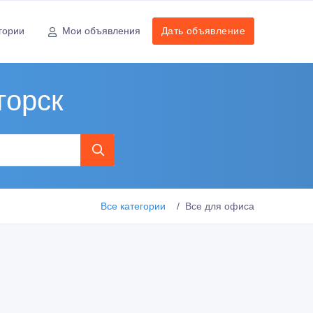
гории
Мои объявления
Дать объявление
горск
Все категории
Все для офиса