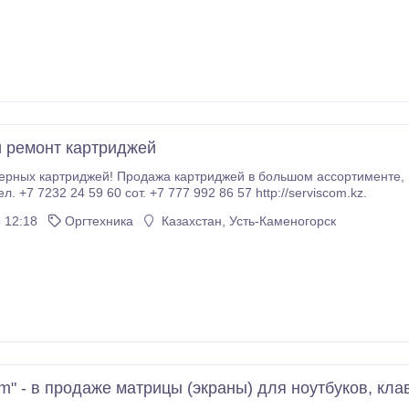
 ремонт картриджей
картриджей! Продажа картриджей в большом ассортименте, по низким ценам! Сервис com - ул.Кабанбай
атыра 126 тел. +7 7232 24 59 60 сот. +7 777 992 86 57 http://serviscom.kz.
 12:18
Оргтехника
Казахстан, Усть-Каменогорск
m" - в продаже матрицы (экраны) для ноутбуков, кл