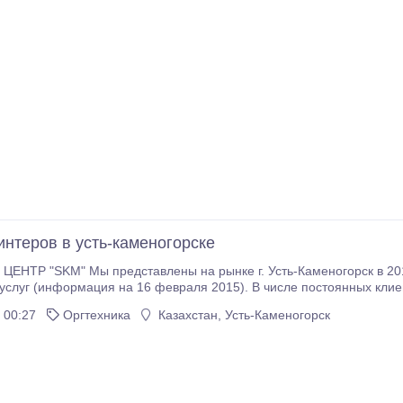
интеров в усть-каменогорске
ть-Каменогорск в 2012 году! За последнее время было оказано
ия на 16 февраля 2015). В числе постоянных клиентов насчитывается более 1500 человек. В
ремя Сервисный центр "SKM" является единственным сервисом ра
 00:27
Оргтехника
Казахстан, Усть-Каменогорск
ахстанскую Область.