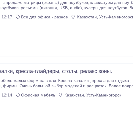
трицы (экраны) для ноутбуков, клавиатуры для ноутбуков, зарядные устройства, аккумуляторные
оутбуков. Все товары можно купить оптом и в розницу.
"Сервис com" - ул.Кабанбай батыра 126 тел. 7 7232 24 59 60 сот.
 12:17
Все для офиса - разное
Казахстан, Усть-Каменогорс
чалки, кресла-глайдеры, столы, релакс зоны.
м на заказ. Кресла-качалки , кресла для отдыха , кресла-глайдеры, столики , пуфы. Релакс зоны в
ы, фирмы. Очень большой выбор моделей и расцветок. Более под
 12:14
Офисная мебель
Казахстан, Усть-Каменогорск