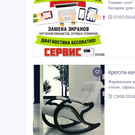
Сервис com" - в продаже ма
батареи для ноутбуков, разъемы (питания, USB, audio), кулеры для н
07/07/2016
Кресла-ка
Фирменная мебель малых фор
отели, офис
23/06/2016