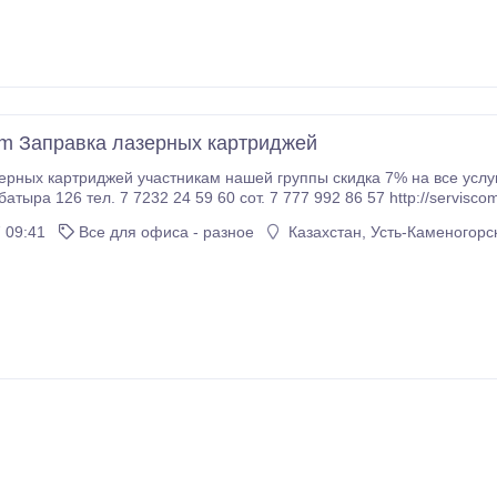
m Заправка лазерных картриджей
картриджей участникам нашей группы скидка 7% на все услуги https://vk.com/club59055860 Сервис c
ул.Кабанбай батыра 126 тел. 7 7232 24 59 60 сот. 7 777 992 86 57 http://ser
 09:41
Все для офиса - разное
Казахстан, Усть-Каменогорс