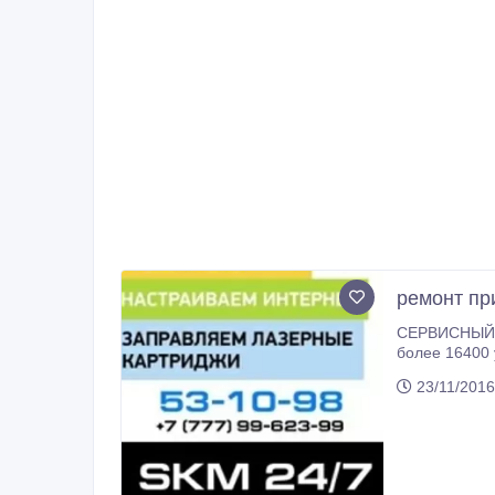
ремонт пр
СЕРВИСНЫЙ ЦЕНТР "SKM" Мы представлены на рынке г. Ус
более 16400 услуг (информац
настоящее в
23/11/2016
Восточно-Каз