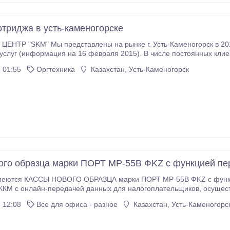
ртриджа в усть-каменогорске
ть-Каменогорск в 2012 году! За последнее время было оказано
ия на 16 февраля 2015). В числе постоянных клиентов насчитывается более 1500 человек. В
ремя Сервисный центр "SKM" является единственным сервисом ра
 01:55
Оргтехника
Казахстан, Усть-Каменогорск
ахстанскую Область.
ого образца марки ПОРТ MP-55B ФKZ с функцией пе
ются КАССЫ НОВОГО ОБРАЗЦА марки ПОРТ MP-55B ФKZ с функцией передачи
айн-передачей данных для налогоплательщиков, осуществляющих реализацию алкогольной продукции и
нять с 1 июля 2015 года, после будут подключены другие категории налого­плательщиков, а в
 12:08
Все для офиса - разное
Казахстан, Усть-Каменогорс
 все до полного перехода РК на применение ККМ с функцией пер