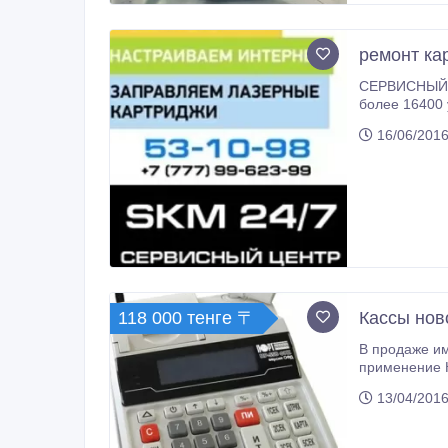
ремонт ка
СЕРВИСНЫЙ ЦЕНТР "SKM" Мы представлены на рынке г. Ус
более 16400 услуг (информац
настоящее в
16/06/2016
Восточно-Каз
118 000 тенге 〒
Кассы нов
В продаже име
применение ККМ с онл
нефтепродуктов должны приме
13/04/2016
последующем