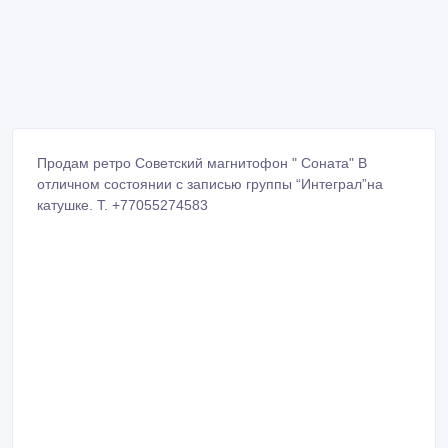
Продам ретро Советский магнитофон " Соната" В
отличном состоянии с записью группы “Интеграл”на
катушке. Т. +77055274583