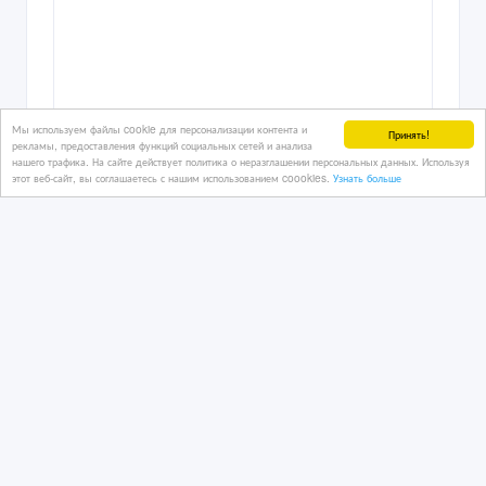
Мы используем файлы cookie для персонализации контента и
Принять!
рекламы, предоставления функций социальных сетей и анализа
нашего трафика. На сайте действует политика о неразглашении персональных данных. Используя
этот веб-сайт, вы соглашаетесь с нашим использованием coookies.
Узнать больше
Продам синтезатор "MEDELI m331"
10 дн. назад
Аудиотехника
Казахстан, Усть-Каменогорск
40 000 тенге 〒