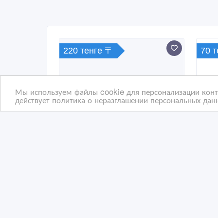
220 тенге 〒
70 
Мы используем файлы cookie для персонализации конте
действует политика о неразглашении персональных данн
Соя товарная в бобах
Реа
нас
29/04/2025 11:44
29