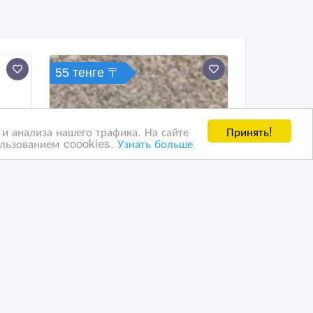
55 тенге 〒
Принять!
и анализа нашего трафика. На сайте
ользованием coookies.
Узнать больше
вая
Ячмень
29/04/2025 11:43