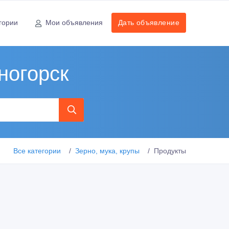
гории
Мои объявления
Дать объявление
ногорск
Все категории
Зерно, мука, крупы
Продукты