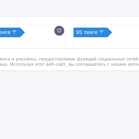
тенге 〒
95 тенге 〒
нта и рекламы, предоставления функций социальных сетей 
ых. Используя этот веб-сайт, вы соглашаетесь с нашим исп
лизуем Гречиху
Кукуруза (зерно) кормо
ыпью
/04/2025 11:43
29/04/2025 11:43