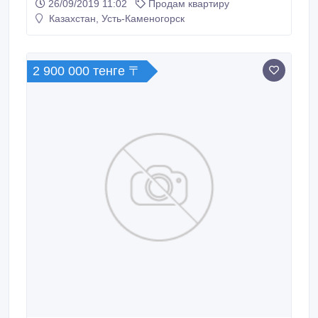
26/09/2019 11:02
Продам квартиру
совмещенный. Полностью с мебелью и частично с
Казахстан, Усть-Каменогорск
быт. техникой. Пластиковые окна+решетки. новая
сантехника, счётчики. Все необходимое в шаговой
доступности. Во дворе расположен детский садик.
2 900 000 тенге 〒