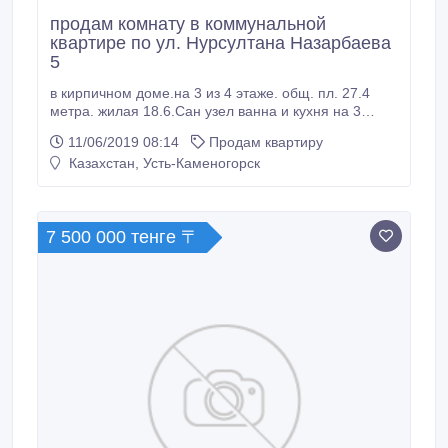
продам комнату в коммунальной
квартире по ул. Нурсултана Назарбаева
5
в кирпичном доме.на 3 из 4 этаже. общ. пл. 27.4
метра. жилая 18.6.Сан узел ванна и кухня на 3
хозяина. есть свой балкон. окна выходят во двор.
11/06/2019 08:14
Продам квартиру
Окно новое пластиковое. Возможен обмен с нашей
Казахстан, Усть-Каменогорск
доплатой на квартиру. Или комната + 3 комнатная
сталинка район ДКМ- на квартиру в другом
районе.Прекрасный район.
7 500 000 тенге 〒