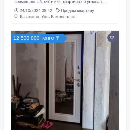
совмещенный, счётчики, квартира не угловая,
середина дома, потолки 2.5м, окно в кухне —
24/10/2024 09:42
Продам квартиру
пластиковое, большие подоконники, вид из окон во
Казахстан, Усть-Каменогорск
двор, балкон застеклён. Очень тёплая и светлая
квартира. Чистый подъезд и приличные соседи, 5
этаж, 5-ти этажный дом. Протозанова, .
12 500 000 тенге 〒