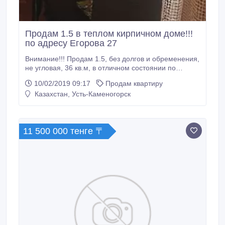
Продам 1.5 в теплом кирпичном доме!!!
по адресу Егорова 27
Внимание!!! Продам 1.5, без долгов и обременения,
не угловая, 36 кв.м, в отличном состоянии по
адресу Егорова 27, в кирпичном доме 1984 гп., 45
10/02/2019 09:17
Продам квартиру
этаж, чистый подъезд, теплая и уютная квартира в
Казахстан, Усть-Каменогорск
тихом районе, улучшенной планировки, с балконом,
санузел совмещен, встроенная кухня, большой зал,
остановки, .
11 500 000 тенге 〒