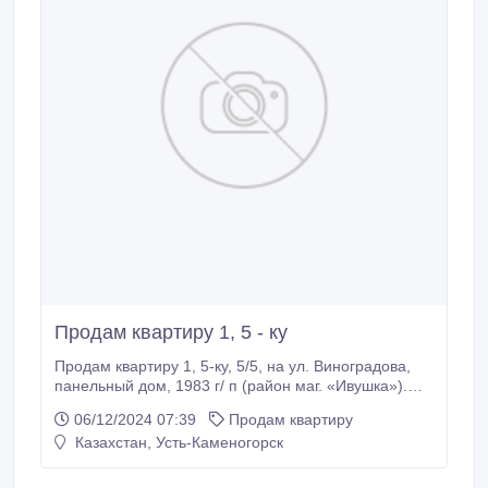
Продам квартиру 1, 5 - ку
Продам квартиру 1, 5-ку, 5/5, на ул. Виноградова,
панельный дом, 1983 г/ п (район маг. «Ивушка»).
Квартира светлая, уютная, в хорошем состоянии.
06/12/2024 07:39
Продам квартиру
Окна выходят на юго-восток с видом на горы.
Казахстан, Усть-Каменогорск
Жилье также удобно для студентов, рядом ВКТУ им.
Д. Серикбаева, КГППХВ Усть-Каменогорский
высший мед колледж, ВКУ им.