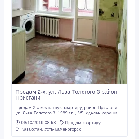
Продам 2-х, ул. Льва Толстого 3 район
Пристани
Продам 2-х комнатную квартиру, район Пристани
ул. Льва Толстого 3, 1989 г.п., 3/5, сделан хороший
ремонт, натяжные потолки, балкон застеклен, окна
09/10/2019 08:58
Продам квартиру
KBE, счётчики холодной и горячей воды, все трубы
Казахстан, Усть-Каменогорск
и радиаторы отопления поменяны в 2017 г.
Просторная и тёплая, тихий двор, хорошие соседи.