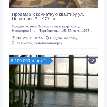
Продам 3-х комнатную квартиру ул.
Новаторов 7, 1973 г.п.
Продам уютную 3-х комнатную квартиру, ул.
Новаторов 7, р-н ТоргОдежды, 1/5, 59 кв.м., 1973
г.п., панельный дом, квартира перепланирована из
20/12/2019 10:55
Продам квартиру
4-х комнатной в 3-х комнатную, с ремонтом,
Казахстан, Усть-Каменогорск
потолки вытянуты, стены ровные, пол бетон,
линолеум, квартира угловая, но очень теплая, под
квартирой в подвальном помещении расположено
КСК, комнаты смежные, окна пластиковые с
8 100 000 тенге 〒
решетками, все трубы и стояки заменены, счетчики
холодной и горячей воды.