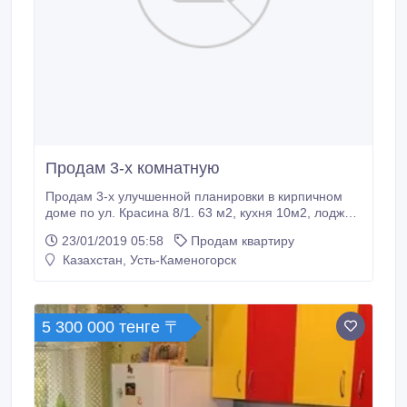
Продам 3-х комнатную
Продам 3-х улучшенной планировки в кирпичном
доме по ул. Красина 8/1. 63 м2, кухня 10м2, лоджия
6м+кладовка. счетчики на воду, встроенный
23/01/2019 05:58
Продам квартиру
кухонный гарнитур, большой шкаф купе.с лоджии
Казахстан, Усть-Каменогорск
большой погреб, интернет, кабельное, двойная
дверь, домофон.+7 913 367 71 98 ватсап.
5 300 000 тенге 〒