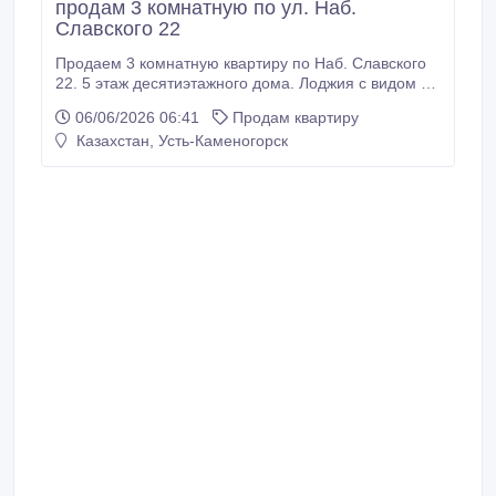
продам 3 комнатную по ул. Наб.
Славского 22
Продаем 3 комнатную квартиру по Наб. Славского
22. 5 этаж десятиэтажного дома. Лоджия с видом на
Иртыш и мечеть. Около дома остановка. Рядом
06/06/2026 06:41
Продам квартиру
магазин Чайка. Рядом дет .сад. Школа. Спутниковое
Казахстан, Усть-Каменогорск
телевидение. Кондиционер. Домофон.Частично
ремонт. 3 двери. Не угловая. Чистый уютный
подъезд. Зеленый двор. Один из немногих домов в
усть-каменогорске с сейсмостойкими поясами.