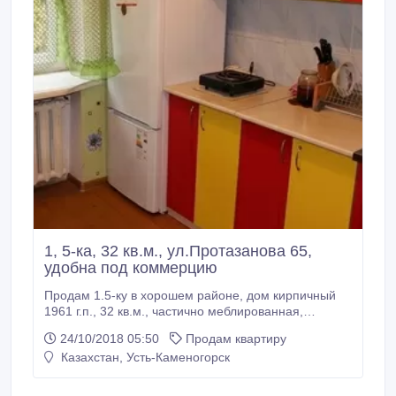
1, 5-ка, 32 кв.м., ул.Протазанова 65,
удобна под коммерцию
Продам 1.5-ку в хорошем районе, дом кирпичный
1961 г.п., 32 кв.м., частично меблированная,
косметический ремонт. Все необходимое находится
24/10/2018 05:50
Продам квартиру
рядом (школа, дет.сад, поликлиника,
Казахстан, Усть-Каменогорск
диагностический центр, магазины, торговые центры:
ЦУМ, Император, набережная, детская площадка,
маршруты автобусов по всем направлениям).