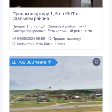
Продам квартиру 1, 5 на КШТ в
спальном районе
Продам 1, 5 на КШТ. Спальный район, тихий.
Соседи прекрасные. Есть частичный ремонт. На
кухне и в коридоре натяжные потолки, для зала есть
04/08/2024 09:59
Продам квартиру
материал, нужно просто натянуть. Есть половая и
Казахстан, Усть-Каменогорск
стеновая плитка для наклейки в ванной. Поставлена
новая входная дверь несколько лет назад. Вся
сантехника заменена, новая.
16 700 000 тенге 〒