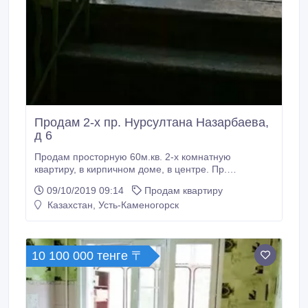
Продам 2-х пр. Нурсултана Назарбаева,
д 6
Продам просторную 60м.кв. 2-х комнатную
квартиру, в кирпичном доме, в центре. Пр.
Нурсултана Назарбаева 6. 1958, г. п. 5/5. Не
09/10/2019 09:14
Продам квартиру
угловая. Балкон. Косметический ремонт, вся
Казахстан, Усть-Каменогорск
сантехника новая. Теплая, уютная, хорошие
соседи. Всё в шаговой доступности. Подлежит
ипотеке. 8 776 822 6082 Иван, +7 (705) 526-81-18.
10 100 000 тенге 〒