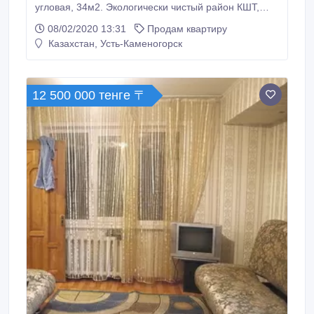
угловая, 34м2. Экологически чистый район КШТ,
пластиковые окна, новая сантехника, алюминиевые
08/02/2020 13:31
Продам квартиру
радиаторы отопления, балкон, развитая
Казахстан, Усть-Каменогорск
инфраструктура, подлежит ипотеке в любом
банке.87058407950 Татьяна, 87055268118 Елена.
12 500 000 тенге 〒