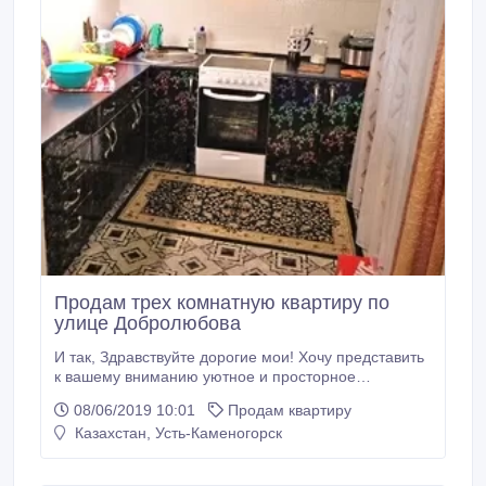
Продам трех комнатную квартиру по
улице Добролюбова
И так, Здравствуйте дорогие мои! Хочу представить
к вашему вниманию уютное и просторное
гнездышко, которое согревало, радовало, и
08/06/2019 10:01
Продам квартиру
принимало меня в течении 32 лет моей жизни,
Казахстан, Усть-Каменогорск
жалко писать такие слова как- продам, но
обстоятельства ни кого не жалеют, и так, Продам
трех комнатную квартиру улучшенной планировки,