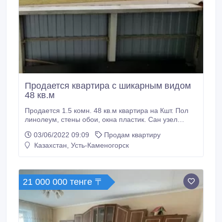
Продается квартира с шикарным видом
48 кв.м
Продается 1.5 комн. 48 кв.м квартира на Кшт. Пол
линолеум, стены обои, окна пластик. Сан узел
раздельный кафель. Имеется кладовка, балкон.
03/06/2022 09:09
Продам квартиру
документы все в порядке. Квартира без
Казахстан, Усть-Каменогорск
обременений, не в залоге. Можно в ипотеку. В
шаговой доступности 2 школы - 46, 48. Детский сад.
Магазины, дзюдо-центр, автобусные остановки,
больница, суд, прокуратура.
21 000 000 тенге 〒