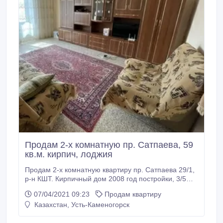
Продам 2-х комнатную пр. Сатпаева, 59
кв.м. кирпич, лоджия
Продам 2-х комнатную квартиру пр. Сатпаева 29/1,
р-н КШТ. Кирпичный дом 2008 год постройки, 3/5
этаж, 59 кв.м. Теплая и уютная квартира
07/04/2021 09:23
Продам квартиру
улучшенной планировки, окна пластиковые, ремонт,
Казахстан, Усть-Каменогорск
кухня 12 кв.м., лоджия 7 метров, застеклена, сан.
узел раздельный. Район с развитой