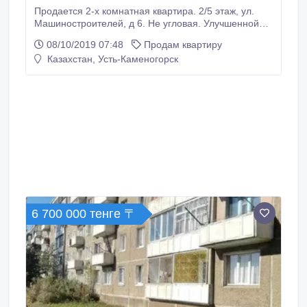
Продается 2-х комнатная квартира. 2/5 этаж, ул.
Машиностроителей, д 6. Не угловая. Улучшенной
планировки - 48 м², кухня 7 м². Дом панельный,
08/10/2019 07:48
Продам квартиру
1989 г.п. Ремонт. Санузел раздельный. Пластиковые
Казахстан, Усть-Каменогорск
окна. Балкон застекленный. Все необходимое в
шаговой доступности. Небольшой торг. Ипотека в
любом банке. +7 (705) 831-77-13 Константин, +7
(705) 526-81-18 Елена.
6 700 000 тенге 〒