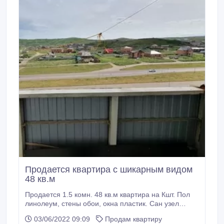
Продается квартира с шикарным видом
48 кв.м
Продается 1.5 комн. 48 кв.м квартира на Кшт. Пол
линолеум, стены обои, окна пластик. Сан узел
раздельный кафель. Имеется кладовка, балкон.
03/06/2022 09:09
Продам квартиру
документы все в порядке. Квартира без