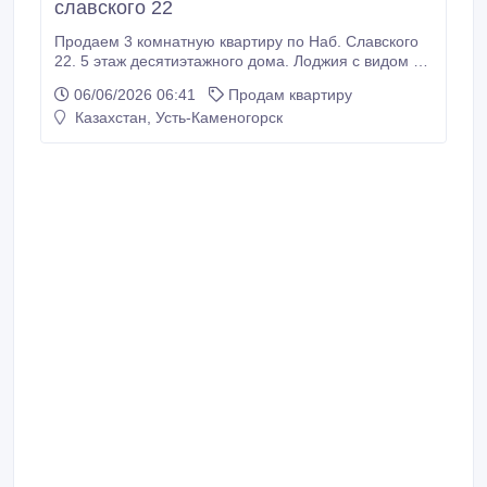
славского 22
Продаем 3 комнатную квартиру по Наб. Славского
22. 5 этаж десятиэтажного дома. Лоджия с видом на
Иртыш и мечеть. Около дома остановка. Рядом
06/06/2026 06:41
Продам квартиру
магазин Чайка. Рядом дет .сад. Школа. Спутниковое
Казахстан, Усть-Каменогорск
телевидение. Кондиционер. Домофон.Частично
ремонт. 3 двери. Не угловая. Чистый уютный
подъезд. Зеленый двор. Один из немногих домов в
усть-каменогорске с сейсмостойкими поясами.