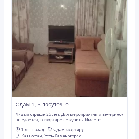
Сдам 1, 5 посуточно
Лицам страше 25 лет. Для мероприятий и вечеринок
не сдается, в квартире не курить! Имеется
застекленный балкон. Имеется два раздельных
1 дн. назад
Сдам квартиру
спальных места. Двухспальная кровать и
Казахстан, Усть-Каменогорск
односпальный диван. Имеется вся бытовая техника,