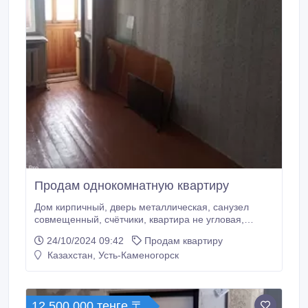
Продам однокомнатную квартиру
Дом кирпичный, дверь металлическая, санузел
совмещенный, счётчики, квартира не угловая,
середина дома, потолки 2.5м, окно в кухне —
24/10/2024 09:42
Продам квартиру
пластиковое, большие подоконники, вид из окон во
Казахстан, Усть-Каменогорск
двор, балкон застеклён. Очень тёплая и светлая
квартира. Чистый подъезд и приличные соседи, 5
этаж, 5-ти этажный дом. Протозанова, .
12 500 000 тенге 〒