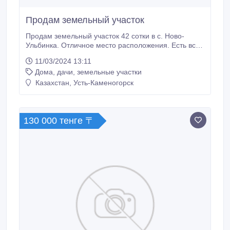
Продам земельный участок
Продам земельный участок 42 сотки в с. Ново-
Ульбинка. Отличное место расположения. Есть все
коммуникации : электричество, освещение, вода,
11/03/2024 13:11
интернет, сотовая связь. Отлично подойдет под
Дома, дачи, земельные участки
строительство дома. Рядом находиться лесополоса
и водный объект (река Ульба, без угрозы
Казахстан, Усть-Каменогорск
подтопления). Свежий воздух, шикарная природа.
130 000 тенге 〒