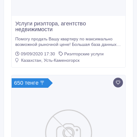
Услуги риэлтора, агентство
недвижимости
Помогу продать Вашу квартиру по максимально
возможной рыночной цене! Большая база данных
по недвижимости. Купля-продажа вторичного
09/09/2020 17:30
Риэлторские услуги
жилья. Долгосрочная аренда. Помощь в
Казахстан, Усть-Каменогорск
оформлении ипотечного кредита. Подготовка и
сопровождение сделок. Нотариальные услуги. Агент
по недвижимости сот. +7 (708) 816-49-74
Константин, +7 (776) 822-60-82 Иван С уважением,
650 тенге 〒
агентство недвижимости У-Ка-РИЭЛТ.