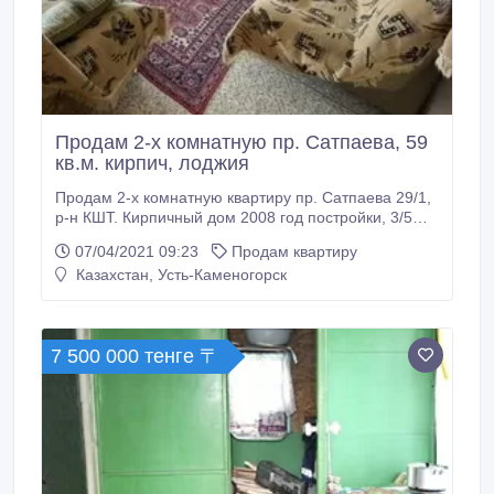
Продам 2-х комнатную пр. Сатпаева, 59
кв.м. кирпич, лоджия
Продам 2-х комнатную квартиру пр. Сатпаева 29/1,
р-н КШТ. Кирпичный дом 2008 год постройки, 3/5
этаж, 59 кв.м. Теплая и уютная квартира
07/04/2021 09:23
Продам квартиру
улучшенной планировки, окна пластиковые, ремонт,
Казахстан, Усть-Каменогорск
кухня 12 кв.м., лоджия 7 метров, застеклена, сан.
узел раздельный. Район с развитой
инфраструктурой. Без обременений, подлежит
ипотеке в любом банке.
7 500 000 тенге 〒