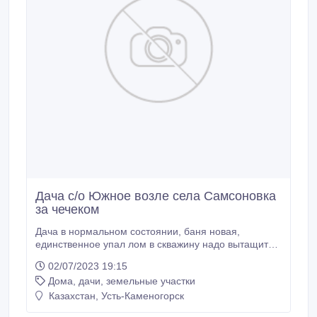
Дача с/о Южное возле села Самсоновка
за чечеком
Дача в нормальном состоянии, баня новая,
единственное упал лом в скважину надо вытащить
из за этого делаю большую скидку продам в
02/07/2023 19:15
хорошие руки, писать только Ватсап на звонки не
Дома, дачи, земельные участки
отвечаю, возможен торг, 12 соток..
Казахстан, Усть-Каменогорск