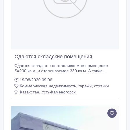
Сдаются складские помещения
Сдается складское неотапливаемое помещение
S=200 кв.м. и отапливаемое 330 кв.м. А также
имеется офисы. На охраняемой территории с
19/08/2020 09:06
видеонаблюдением, пожарной и охранной
Коммерческая недвижимость, гаражи, стоянки
сигнализацией. Местоположение: пр. Абая 203/1..
Казахстан, Усть-Каменогорск