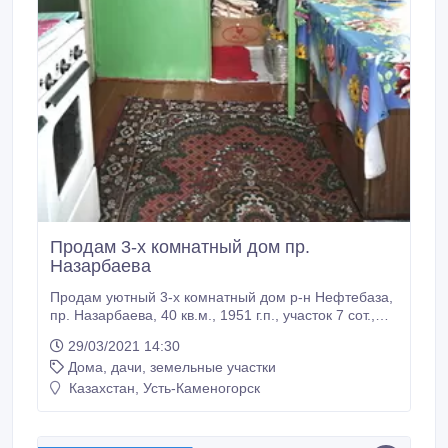
Продам 3-х комнатный дом пр.
Назарбаева
Продам уютный 3-х комнатный дом р-н Нефтебаза,
пр. Назарбаева, 40 кв.м., 1951 г.п., участок 7 сот.,
шлакобетон. В доме средний ремонт, пластиковые
29/03/2021 14:30
окна, вода в доме (скважина), печное отопление (на
Дома, дачи, земельные участки
твердом топливе). На участке имеется: гараж (под
газель), баня, сарай, плодово-ягодные насаждения.
Казахстан, Усть-Каменогорск
Удобен под бизнес.