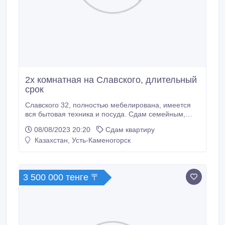
2х комнатная на Славского, длительный
срок
Славского 32, полностью мебелирована, имеется
вся бытовая техника и посуда. Сдам семейным,
порядочным. Студентам не беспокоить. При
08/08/2023 20:20
Сдам квартиру
оформлении заключаем договор. Оплата плюс
Казахстан, Усть-Каменогорск
депозит ( залог) в размере месячной оплаты..
3 500 000 тенге 〒