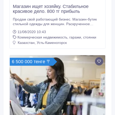
Магазин ищет хозяйку. Стабильное
красивое дело. 800 тг прибыль
Продам свой работающий бизнес. Магазин-бутик
стильной одежды для женщин. Раскрученное
отлаженное дело более 10 лет. С постоянными, уже
11/08/2020 10:43
ставшими родными клиентами. Которые одеваются
Коммерческая недвижимость, гаражи, стоянки
у нас круглый год и передают по сарафанному
радио своим друзьям. Наработали качественных
Казахстан, Усть-Каменогорск
проверенных поставщиков с удобной логистикой.
6 500 000 тенге 〒