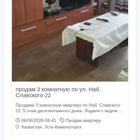
продам 3 комнатную по ул. Наб.
Славского 22
Продаем 3 комнатную квартиру по Наб. Славского
22. 5 этаж десятиэтажного дома. Лоджия с видом на
Иртыш и мечеть. Около дома остановка. Рядом
06/06/2026 06:41
Продам квартиру
магазин Чайка. Рядом дет .сад. Школа. Спутниковое
Казахстан, Усть-Каменогорск
телевидение. Кондиционер. Домофон.Частично
ремонт. 3 двери. Не угловая. Чистый уютный
подъезд. Зеленый двор. Один из немногих домов в