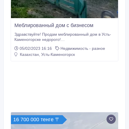
Меблированный дом с бизнесом
Здравствуйте! Продам меблированный дом в Усть-
Каменогорске недорого!
3‑комнатный+кухн+пристройка. В р-не Новый
05/02/2023 16:16
Недвижимость - разное
Подхоз Общая площадь 80кв.м. Кухня–10кв.м.
Казахстан, Усть-Каменогорск
Санузел–на улице. Пластиковая сантехника,
счетчик, центр. водоснабжение, септик, установлен
электрокран горячей воды, пластиковые окна,
отопление на твёрдом топливе-можно сразу
заселяться.
16 700 000 тенге 〒