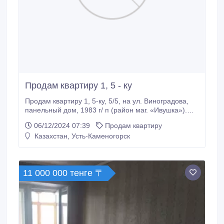
Продам квартиру 1, 5 - ку
Продам квартиру 1, 5-ку, 5/5, на ул. Виноградова,
панельный дом, 1983 г/ п (район маг. «Ивушка»).
Квартира светлая, уютная, в хорошем состоянии.
06/12/2024 07:39
Продам квартиру
Окна выходят на юго-восток с видом на горы.
Казахстан, Усть-Каменогорск
Жилье также удобно для студентов, рядом ВКТУ им.
Д. Серикбаева, КГППХВ Усть-Каменогорский
высший мед колледж, ВКУ им.
11 000 000 тенге 〒