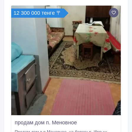
12 300 000 тенге 〒
продам дом п. Меновное
Продам дом в п.Меновное, на берегу р. Иртыш.