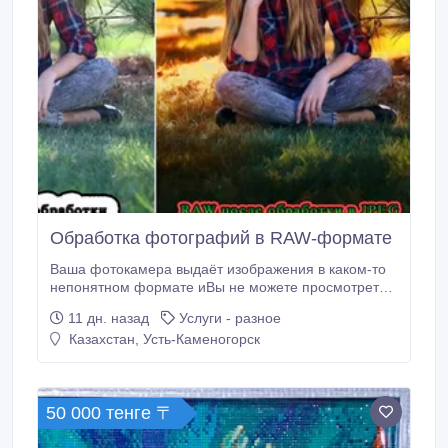
Обработка фотографий в RAW-формате
Ваша фотокамера выдаёт изображения в каком-то
непонятном формате иВы не можете просмотреть и
распечатать фотографии, на которых запечатлены
11 дн. назад
Услуги - разное
важные или интересные события? Или Вы знаете,
Казахстан, Усть-Каменогорск
что такое RAW-формат, но не имеете возможности
конвертировать изображение в распространённые
форматы: jpeg; png; tiff? Не отчаивайтесь! Звоните
по телефону, указанному на странице объявления
50 000 тенге 〒
и Ваши проблемы будут решены! Ваши фотографии
будут переведены в необходимый формат и ещё в