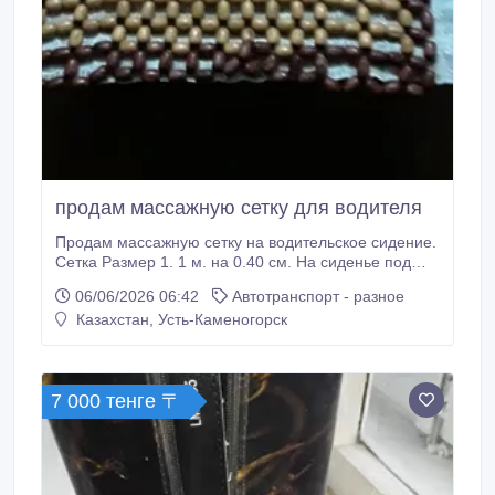
продам массажную сетку для водителя
Продам массажную сетку на водительское сидение.
Сетка Размер 1. 1 м. на 0.40 см. На сиденье под
спину и под голову. Изготовлено из бука и березы. В
06/06/2026 06:42
Автотранспорт - разное
авто постоянный массаж спины. головы Про-во
Казахстан, Усть-Каменогорск
Россия.
7 000 тенге 〒