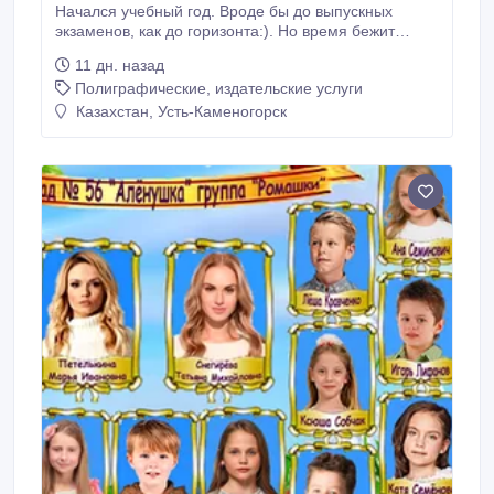
Начался учебный год. Вроде бы до выпускных
экзаменов, как до горизонта:). Но время бежит
стремительно и незаметно, и не успеешь
11 дн. назад
оглянуться, как уже на пороге весна, а там и
Полиграфические, издательские услуги
выпускные и переход в старшие на ступеньку
классы. А как сохранить память о выпускниках,
Казахстан, Усть-Каменогорск
одноклассниках и учителях? Вот в этом-то мы и
поможем Вам! Позвоните или напишите на e-mail о
своих пожеланиях.