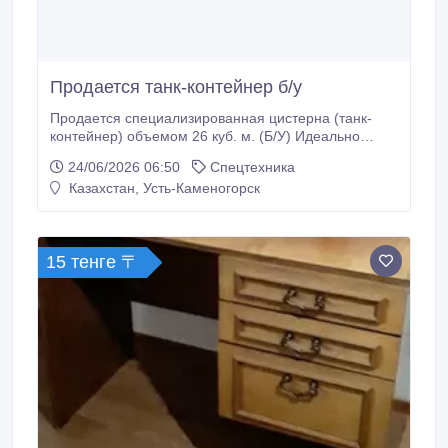
Продается танк-контейнер б/у
Продается специализированная цистерна (танк-
контейнер) объемом 26 куб. м. (Б/У) Идеально
подходит для транспортировки и хранения
24/06/2026 06:50
Спецтехника
агрессивных химических сред, кислот, щелочей, а
Казахстан, Усть-Каменогорск
также жидкостей, требующих строгого
температурного режима. Основные характеристики:
20 - футовый танк-контейнер, (б/у) - Тип ISO 22Т6 -
Тип: Т11 - Объем: 24 000 л.
15 тенге 〒