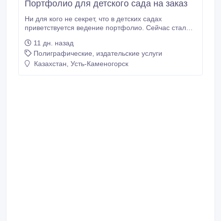
Портфолио для детского сада на заказ
Ни для кого не секрет, что в детских садах
приветствуется ведение портфолио. Сейчас стало
не просто модно, а уже необходимо делать детское
11 дн. назад
портфолио даже при поступлении детей в детский
Полиграфические, издательские услуги
сад. Ведение портфолио поможет Вам установить
более близкие отношения с ребёнком, проводить
Казахстан, Усть-Каменогорск
больше времени вместе, создаст атмосферу
общности интересов, и Вы сможете своевременно
отмечать успехи малыша, поддерживать интерес к
различным видам деятельности.