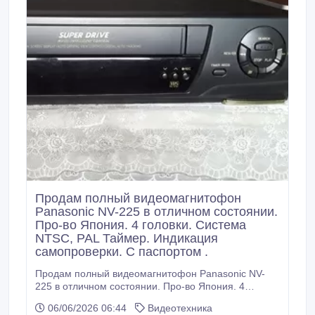
Продам полный видеомагнитофон
Panasonic NV-225 в отличном состоянии.
Про-во Япония. 4 головки. Система
NTSC, PAL Таймер. Индикация
самопроверки. С паспортом .
Продам полный видеомагнитофон Panasonic NV-
225 в отличном состоянии. Про-во Япония. 4
головки. Система NTSC, PAL Таймер. Индикация
06/06/2026 06:44
Видеотехника
самопроверки. С паспортом ..