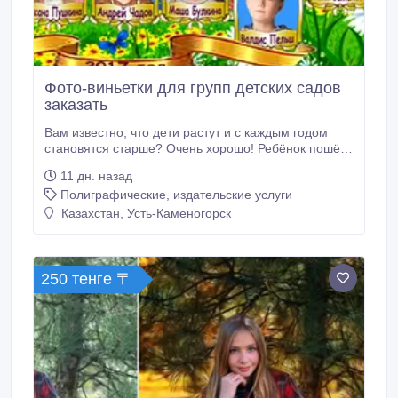
Фото-виньетки для групп детских садов
заказать
Вам известно, что дети растут и с каждым годом
становятся старше? Очень хорошо! Ребёнок пошёл
в детский сад. На следующий год меняется группа,
11 дн. назад
ещё через год - другая. И вот чадо выросло, пошло
Полиграфические, издательские услуги
в школу, закончило её, стало взрослым человеком...
А какая память осталась о детстве?... Да конечно же
Казахстан, Усть-Каменогорск
фотография! И не просто фотография, а красивая,
красочная фото-виньетка с эксклюзивным
дизайном, на которой Ваш (это касаемо родителей)
самый лучший в мире ребёнок в окружении своих
250 тенге 〒
«односад- ников».