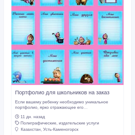
Портфолио для школьников на заказ
Если вашему ребенку необходимо уникальное
портфолио, ярко отражающее его
индивидуальность, вы можете заказать его
11 дн. назад
разработку, написав на электронную почту или
Полиграфические, издательские услуги
позвонив по телефону. Так же можно оставить
сообщение на странице объявления. Все котакты
Казахстан, Усть-Каменогорск
там же. При оформлении портфолио будут учтены