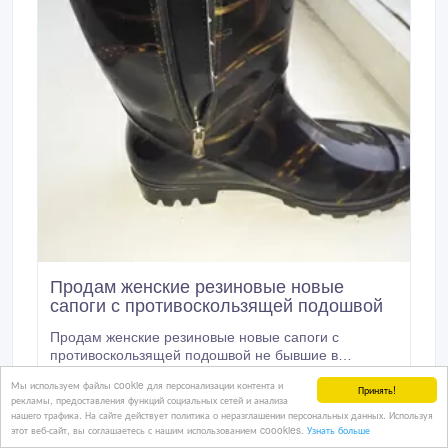
Продам женские резиновые новые
сапоги с противоскользящей подошвой
Продам женские резиновые новые сапоги с
противоскользящей подошвой не бывшие в
употреблении. На замке. Утепленные. Размер 37.
Мы используем файлы cookie для персонализации контента и
06/06/2026 06:42
Одежда, обувь
Принять!
Про-во Россия.
рекламы, предоставления функций социальных сетей и анализа
Казахстан, Усть-Каменогорск
нашего трафика. На сайте действует политика о неразглашении персональных данных. Используя
этот веб-сайт, вы соглашаетесь с нашим использованием coookies.
Узнать больше