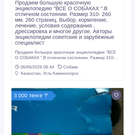
Продаем большую красочную
энциклопедию "ВСЕ О СОБАКАХ ".В
отличном состоянии. Размер 310- 260
мм. 260 страниц. Выбор, кормление,
лечение, условия содержания ,
дрессировка и многое другое. Авторы
энциклопедии советские и зарубежные
специалист
Продаем большую красочную энциклопедию "ВСЕ
О СОБАКАХ ".В отличном состоянии. Размер 310-
260 мм. 260 страниц. Выбор, кормление, лечение,
06/06/2026 06:44
Собаки
условия содержания , дрессировка и многое другое.
Казахстан, Усть-Каменогорск
Авторы энциклопедии советские и зарубежные
специалисты . МОСКВА РОСМЕН ..
3 000 тенге 〒