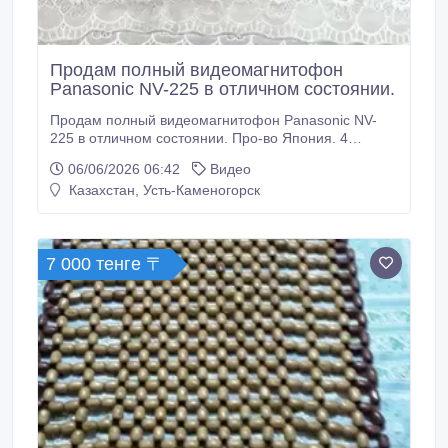
Продам полный видеомагнитофон
Panasonic NV-225 в отличном состоянии.
Продам полный видеомагнитофон Panasonic NV-
225 в отличном состоянии. Про-во Япония. 4
головки. Система NTSC, PAL Таймер. Индикация
06/06/2026 06:42
Видео
самопроверки. С паспортом . Т. +77055274583.
Казахстан, Усть-Каменогорск
7 000 тенге 〒