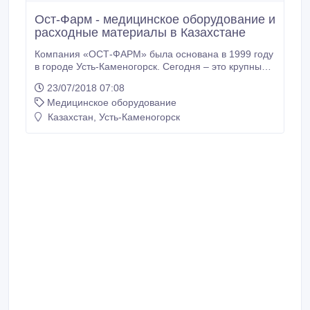
Ост-Фарм - медицинское оборудование и
расходные материалы в Казахстане
Компания «ОСТ-ФАРМ» была основана в 1999 году
в городе Усть-Каменогорск. Сегодня – это крупный
поставщик медицинского оборудования и
23/07/2018 07:08
расходных материалов от мировых производителей
Медицинское оборудование
с филиалами в таких крупных городах Казахстана,
как: в Астане, Алматы, Караганде и Павлодаре.
Казахстан, Усть-Каменогорск
Миссия Компании – активное участие в оснащении
медицинских учреждений высококачественным
оборудованием и расходными материалами для
улучшения здоровья и качества жизни
Казахстанцев.