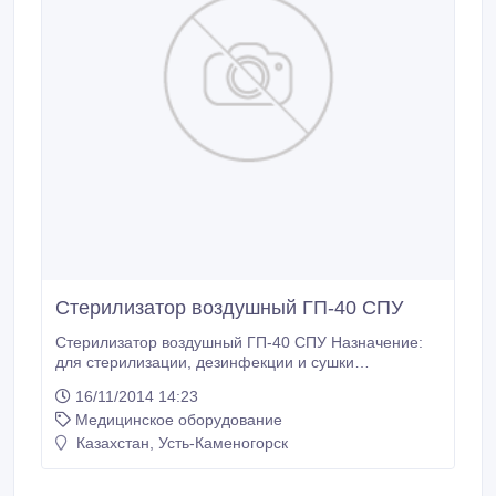
Стерилизатор воздушный ГП-40 СПУ
Стерилизатор воздушный ГП-40 СПУ Назначение:
для стерилизации, дезинфекции и сушки
инструмента, посуды, лабораторных
16/11/2014 14:23
принадлежностей, материалов Применение: в
Медицинское оборудование
лечебно-профилактических учреждениях, станциях
переливания крови, стоматологических клиниках,
Казахстан, Усть-Каменогорск
аптеках, косметологических кабинетах,
парикмахерских, лабораториях химической