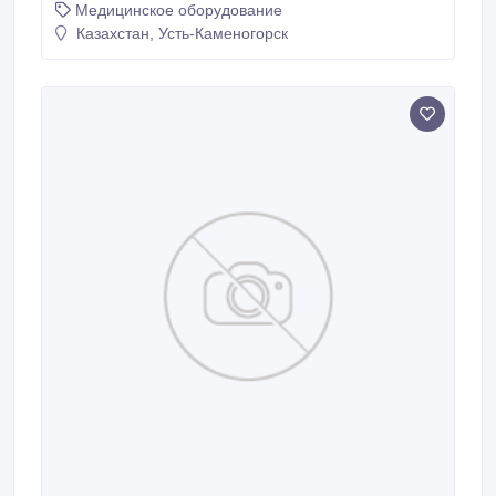
Медицинское оборудование
по адресу г. Усть-Каменогорск, ул. Серикбаева 19/2 !
Рассмотрим рассрочку!.
Казахстан, Усть-Каменогорск