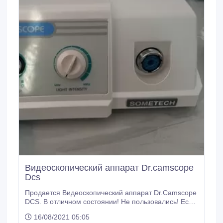
Видеоскопический аппарат Dr.camscope
Dcs
Продается Видеоскопический аппарат Dr.Camscope
DCS. В отличном состоянии! Не пользовались! Есть
рукоятка-камера ректоскопическая на PRO! Могу
16/08/2021 05:05
скинуть видеообзор! Подробнее можно посмотреть