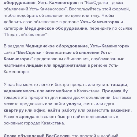
оборудование
,
Усть-Каменогорск
на "ВсеСделки - доска
объявлений Усть-Каменогорск". Воспользуйтесь этой формой,
чтобы подобрать объявления по цене или типу. Чтобы
добавить свое объявление в регионе
Усть-Каменогорск
и
категории
Медицинское оборудование
, перейдите по ссылке
"Подать объявление"
.
В разделе
Медицинское оборудование
,
Усть-Каменогорск
сайта "
ВсеСделки - бесплатные объявления Усть-
Каменогорск
" представлены объявления, опубликованные
частными лицами
или
предприятиями
в регионе Усть-
Каменогорск.
У нас Вы можете легко и быстро продать или купить
товары
,
недвижимость
или
автомобили
в Казахстане.
Продажа бу
товаров это приоритет для нашей доски объявлений. Вы также
можете предложить или найти
услуги
, снять или сдать
квартиру
или
офис
,
найти работу
или разместить
вакансии
.
Раздел
аренда
позволяет быстро найти недвижимость в
основных городах Казахстана.
Доска объявлений ВсеСделки
, это простой и удобный