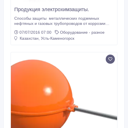
Продукция электрохимзащиты.
Способы защиты металлических подземных
нефтяных и газовых трубопроводов от коррозии
подразделяются на пассивные и активные. Способ
07/07/2016 07:00
Оборудование - разное
активной защиты трубопроводов от коррозии
Казахстан, Усть-Каменогорск
осуществляется путем катодной поляризации
соответсвующим оборудованием и основан
на снижении скорости растворения металла. .