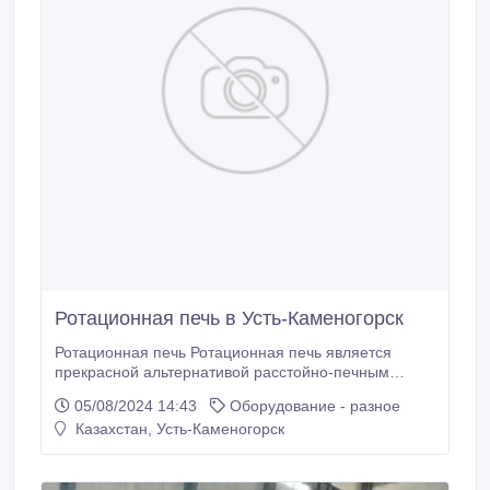
Ротационная печь в Усть-Каменогорск
Ротационная печь Ротационная печь является
прекрасной альтернативой расстойно-печным
шкафам, она станет незаменим помощником для
05/08/2024 14:43
Оборудование - разное
вашего производства или пекарни. С ее
Казахстан, Усть-Каменогорск
использованием у вас откроются новые
возможности увеличить ассортимент кондитерских и
хлебобулочных изделий. Ключевые характеристики