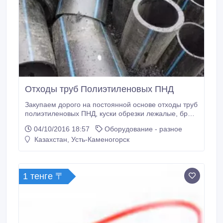
Отходы труб Полиэтиленовых ПНД
Закупаем дорого на постоянной основе отходы труб
полиэтиленовых ПНД, куски обрезки лежалые, брак
производства от 5 тонн. Используются при
04/10/2016 18:57
Оборудование - разное
строительстве водоводов и газопроводов. Наличный
Казахстан, Усть-Каменогорск
расчёт. Возможен самовывоз..
1 тенге 〒