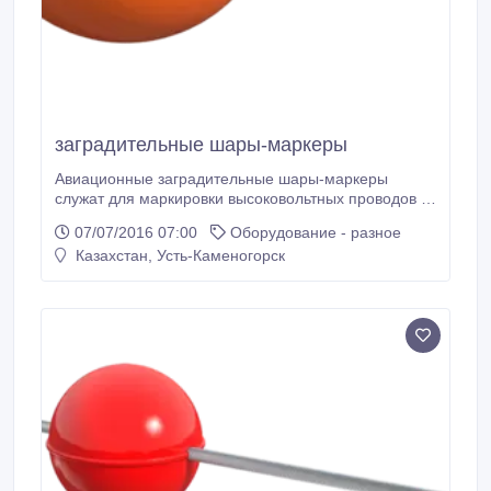
заградительные шары-маркеры
Авиационные заградительные шары-маркеры
служат для маркировки высоковольтных проводов с
целью визуального предупреждения пилотов
07/07/2016 07:00
Оборудование - разное
гражданской и военной авиации о наличии линий
Казахстан, Усть-Каменогорск
электропередач, в особенности, проходящих через
водные препятствия и ущелья. Авиационные
заградительные шары для ВЛ отчетливо видны на
фоне любой местности.