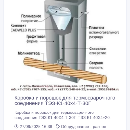
Коробка и порошок для термосварочного
соединения ТЭЗ-К1-40х4-Т-30Г
Коробка и порошок для термосварочного
соединения ТЭЗ-К1-40Х4-Т-30Г, ТЭЗ-К1-40Х4+20-4,
ТЭЗ-К1-40Х4-Т-4Ф Каталог Термитная сварка,
27/09/2025 16:36
Оборудование - разное
Скачать здесь: https://yadi.sk/i/psP4nNSy3SJp66