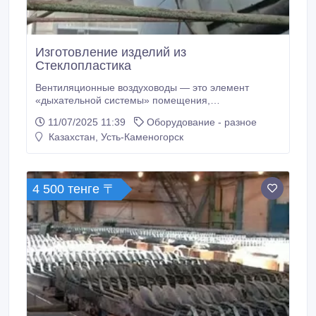
Изготовление изделий из
Стеклопластика
Вентиляционные воздуховоды — это элемент
«дыхательной системы» помещения,
обеспечивающий выход газов, образующихся в
11/07/2025 11:39
Оборудование - разное
ходе производственного процесса на
Казахстан, Усть-Каменогорск
промышленном предприятии . ТОО «МАЛХ Строй»
предлагает воздуховоды и детали к ним следующих
типов: 1. Воздуховоды круглого сечения, с
улучшенными аэродинамическими свойствами для
4 500 тенге 〒
вытяжных и аспирационных систем.