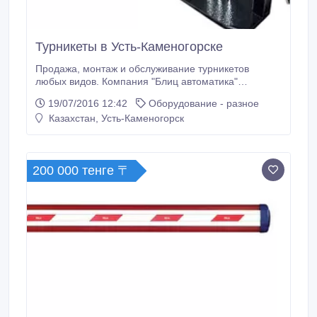
Турникеты в Усть-Каменогорске
Продажа, монтаж и обслуживание турникетов
любых видов. Компания "Блиц автоматика"
предлагает большой выбор турникетов: 1.
19/07/2016 12:42
Оборудование - разное
Турникеты-триподы 2. Калитки 3. Полу-ростовые
Казахстан, Усть-Каменогорск
роторные турникеты 4. Полно-ростовые роторные
турникеты 5. Скоростные турникеты
(моторизированные проходы) Турникеты
рассчитаны на большой срок службы (минимум 15
200 000 тенге 〒
лет), отличаются высоким уровнем комфорта и
безопасности при их эксплуатации.