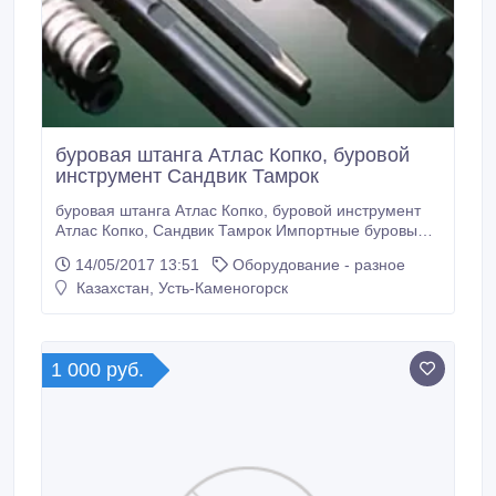
буровая штанга Атлас Копко, буровой
инструмент Сандвик Тамрок
буровая штанга Атлас Копко, буровой инструмент
Атлас Копко, Сандвик Тамрок Импортные буровые
инструменты, производство Турция. Нижеуказанные
14/05/2017 13:51
Оборудование - разное
позиции поставляем в Казахстан, укажите буровой
Казахстан, Усть-Каменогорск
инструмент который вы используете и мы
предоставим вам приемлемые цены и отличное
качество !!!!!!! Испытайте и будем сотрудничать.
1 000 руб.