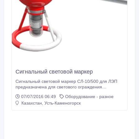
Сигнальный световой маркер
Сигнальный световой маркер СЛ-10/500 для ЛЭП
предназначена для светового ограждения
воздушных линий электропередачи на
07/07/2016 06:49
Оборудование - разное
приаэродромных территориях, в зонах высокой
Казахстан, Усть-Каменогорск
интенсивности полетов воздушных судов, на
пересечениях водных путей, автомобильных дорог
и горных ущелий. Среди важнейших ее достоинств
— длительное время свечения без внешнего
питания.