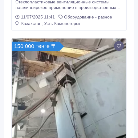
Стеклопластиковые вентиляционные системы
Обращаться: Казахстан, г.
нашли широкое применение в производственных
цехах предприятий, технологические процессы
11/07/2025 11:41
Оборудование - разное
которых связаны с использованием агрессивных
Казахстан, Усть-Каменогорск
растворов. Агрессивные испарения рабочих
растворов разрушают металлические
вентиляционные системы, изготовленные из
оцинкованной стали в течение 1 – 3 лет и приводят
150 000 тенге 〒
их в полную негодность.