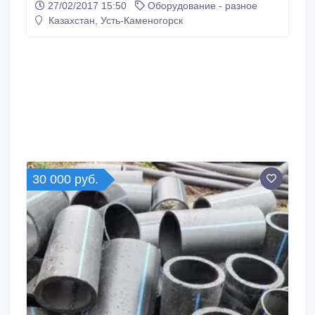
27/02/2017 15:50
Оборудование - разное
ЦК, К-1500, ЦТК 250. Турбокомпрессор К-250-61-
Казахстан, Усть-Каменогорск
2/5: • Ротор (К-250-61-2) черт.№280Н-25-СБ • Ротор
(К-250-61-5) черт.№280Н-25-01СБ • Зубчатая
передача черт.№371-25-СБН • Редуктор в сборе
черт.
30 000 руб.