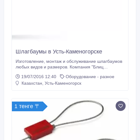
Шлагбаумы в Усть-Каменогорске
Изготовление, монтаж и обслуживание шлагбаумов
любых видов и размеров. Компания "Блиц
автоматика" предлагает все виды шлагбаумов и
19/07/2016 12:40
Оборудование - разное
заграждений: 1. Автоматические шлагбаумы 2.
Казахстан, Усть-Каменогорск
Цепные барьеры (для резервирования парковочных
мест на стоянках) 3. Дорожные блокираторы
(противотаранные заграждения) Шлагбаумы
рассчитаны на большой срок службы (минимум 15
1 тенге 〒
лет), отличаются высоким уровнем комфорта и
безопасности при их эксплуатации, а также
полностью адаптированы к суровым климатическим
условиям нашего региона.