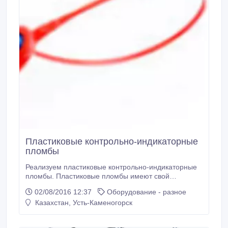
Пластиковые контрольно-индикаторные
пломбы
Реализуем пластиковые контрольно-индикаторные
пломбы. Пластиковые пломбы имеют свой
семизначный номер, который регистрируется в
02/08/2016 12:37
Оборудование - разное
журнале, что предотвращает возможность
Казахстан, Усть-Каменогорск
подделки. Пломбы быстро устанавливаются
вручную и не требуют дополнительного
оборудования. Область применения: складские