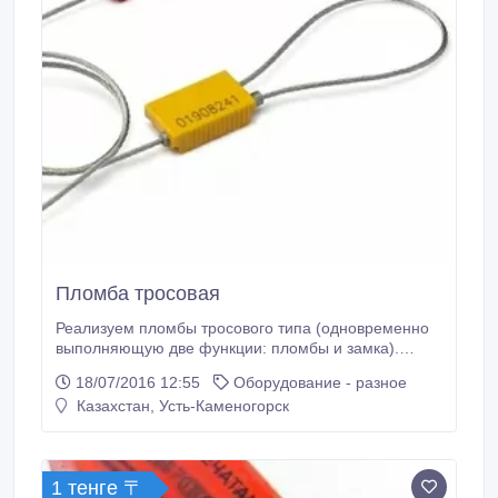
Пломба тросовая
Реализуем пломбы тросового типа (одновременно
выполняющую две функции: пломбы и замка).
Пломба состоит из: внутренний корпус - сталь,
18/07/2016 12:55
Оборудование - разное
внешняя оболочка - ABS, замок - сталь, стальной
Казахстан, Усть-Каменогорск
трос; диаметр тросика 1, 8-2, 5 мм, длинна тросика
500мм. Применяется для автофургонов, авиа, ж/д,
морских контейнеров и т.
1 тенге 〒