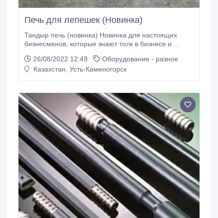
Печь для лепешек (Новинка)
Тандыр печь (новинка) Новинка для настоящих
бизнесменов, которые знают толк в бизнесе и
умеют работать, и хотят оправдать свои затраты в
26/08/2022 12:49
Оборудование - разное
течении 2х месяцев!!! "KazEuroTech", представляет
Казахстан, Усть-Каменогорск
вашему вниманию новые универсальные печи
которые работают на газу, экономичные, они
предназначены для выпечки лепешек, самсы,
лаваша, пиццы.