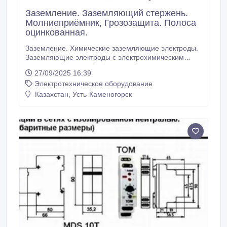
Заземление. Заземляющий стержень.
Молниеприёмник, Грозозащита. Полоса
оцинкованная.
Заземление. Химические заземляющие электроды.
Заземляющие электроды с электрохимическим
медным покрытием. Стержень заземления.
27/09/2025 16:39
Молниеприёмники. Комплектующие для монтажа
Электротехническое оборудование
молниеприёмников и заземления. Заземление.
Заземляющие стержни. Молниезащита.
Казахстан, Усть-Каменогорск
Грозозащита. Полоса оцинкованная. Полоса, лента
стальная оцинкованная и медная - для заземления.