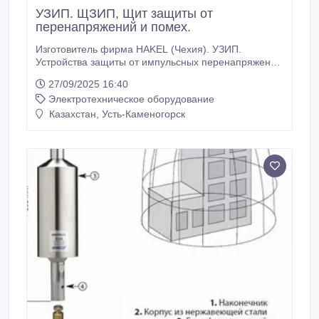
УЗИП. ЩЗИП, Щит защиты от
перенапряжений и помех.
Изготовитель фирма HAKEL (Чехия). УЗИП.
Устройства защиты от импульсных перенапряжений
и помех: а) офисной и бытовой техники, б)
27/09/2025 16:40
оборудования АСУ ТП, в) оборудования АТС, г)
Электротехническое оборудование
систем передачи данных, управления, контроля и
измерения, д) телекоммуникационного
Казахстан, Усть-Каменогорск
оборудования, е) оборудования локальных
вычислительных сетей (ЛВС), ж) систем
видеонаблюдения, з) цифровых интерфейсов, и)
железнодорожной автоматики.