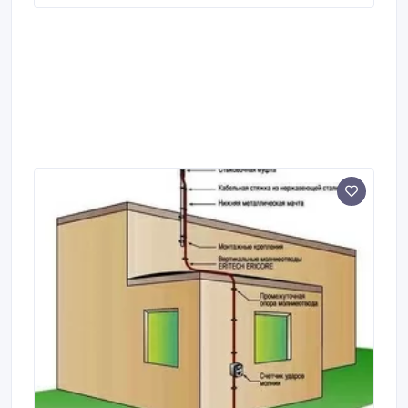
изделия Каталожный номер Шифр изделия
Страница Полоса шина оцинкованная Т001003
Т001003-РК 32 Полоса шина оцинкованная
Т001002 Т001002-РК 32 Полоса шина
нержавеющая 100114 100114-РК 32 Полоса шина
медная Т001006 Т001006-РК 32 Полоса шина
медная Т001007 Т001007-РК 32 Круглый токоотвод
пруток, нержавеющая сталь 100 011 100 011-РК 33
Круглый токоотвод пруток, нержавеющая сталь 100
012 100 012-РК 33 Круглый токоотвод пруток,
оцинкованная сталь Т001110 Т001110-РК 33
Круглый токоотвод пруток, оцинкованная сталь
Т001109 Т001109-РК 33 Круглый токоотвод пруток,
медь Т001102 Т001102-РК 33 Круглый токоотвод
пруток, медь Т001103 Т001103-РК 33 Колодец
смотровой из полиэтилена высокой плотности
T416B T416B-РК 48 Колодец смотровой из
полиэтилена высокой плотности 710180 РIT03-РK
48 Стержень стальной с горячеоцинкованным
покрытием Т005011 СЦП-Т051-РК-15-58 34
Стержень стальной нержавеющий T005060 СН-
Т051-РК-15-58 34 Стержень стальной с
электрохимическим медным покрытием 155300
СМП-Т051-РК-12-14 35 Стержень стальной с
электрохимическим медным покрытием 155310