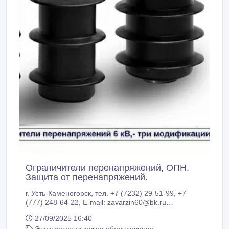
Ограничители перенапряжений, ОПН.
Защита от перенапряжений.
г. Усть-Каменогорск, тел. +7 (7232) 29-51-99, +7
(777) 248-64-22, E-mail: zavarzin60@bk.ru
Ограничители перенапряжений: (ОПН – П, ОПН –
27/09/2025 16:40
Ф), в полимерном или фарфоровом корпусе - для