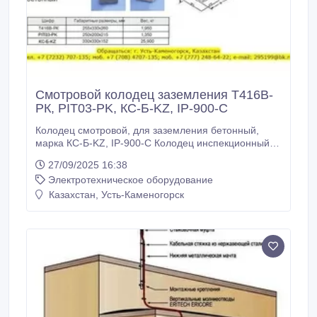
Смотровой колодец заземления T416B-
РК, РIT03-РK, КС-Б-KZ, IP-900-C
Колодец смотровой, для заземления бетонный,
марка КС-Б-KZ, IP-900-C Колодец инспекционный
для заземления 325х325х145 мм, бетон, марка КС-
27/09/2025 16:38
Б-KZ; IP-900-C Обращаться: Казахстан, г. Усть-
Электротехническое оборудование
Каменогорск, тел. +7 (7232) 707-135, +7 (708) 4707-
135, +7 (777) 248-64-22 E-mail: zavarzin60@bk.ru
Казахстан, Усть-Каменогорск
___________________________________________
Смотровой колодец пластиковый для заземления
КС-ХР-Э, КС-ХР-Г, T416B-РК, РIT03-РK
Предназначен для контроля места соединения
заземлителя с заземляющим проводником и
проведения контрольных измерений сопротивления
заземляющего устройства.