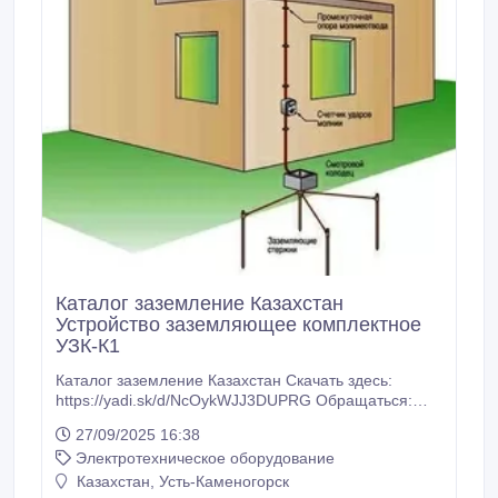
Каталог заземление Казахстан
Устройство заземляющее комплектное
УЗК-К1
Каталог заземление Казахстан Скачать здесь:
https://yadi.sk/d/NcOykWJJ3DUPRG Обращаться:
Казахстан, г. Усть-Каменогорск, тел. +7 (7232) 707-
27/09/2025 16:38
135, +7 (708) 4707-135, +7 (777) 248-64-22 E-mail:
Электротехническое оборудование
zavarzin60@bk.ru Каталожный номер и шифр
элементов системы заземления Наименование
Казахстан, Усть-Каменогорск