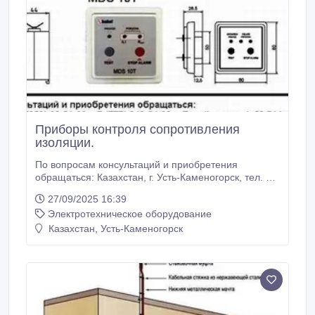
Приборы контроля сопротивления
изоляции.
По вопросам консультаций и приобретения
обращаться: Казахстан, г. Усть-Каменогорск, тел. +7
(7232) 29-51-99, +7 (777) 248-64-22, E-mail:
27/09/2025 16:39
zavarzin60@bk.ru Приборы контроля сопротивления
Электротехническое оборудование
изоляции серии HIS (непрерывный автоматический
мониторинг), модули дистанционной сигнализации
Казахстан, Усть-Каменогорск
MDS и дроссели TL являются элементами системы
контроля сопротивления изоляции в сетях с
изолированной нейтралью (IT- сетях) в
соответствии с требованиями МЭК 60364-7-710 и
МЭК 61557-8.