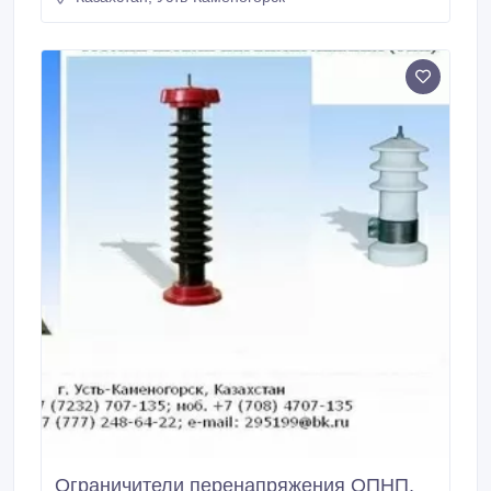
плоского сечения серий ПЦ-ХР, ПН-ХР, ПМ-ХР
Проводники круглого сечения серий КЦ-ХР, КН-ХР,
КМ-ХР Стержни стальные с горячеоцинкованным
покрытием серии СЦП-ХР.
Ограничители перенапряжения ОПНП,