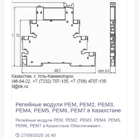
Релейные модули РЕМ, РЕМ2, РЕМ3,
РЕМ4, РЕМ5, РЕМ6, РЕМ7 в Казахстане
Релейные модули РЕМ, РЕМ2, РЕМ3, РЕМ4, РЕМ5,
РЕМ6, РЕМ7 в Казахстане Обеспечивают
коммутацию выходной силовой цепи, при
27/09/2025 16:40
управляющем входном напряжении. Обращаться: