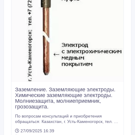
работы: Когда нисходящий лидер разряда молнии
приближается к поверхности земли любая
проводящая поверхность может создавать
встречный восходящий стример.
Заземление. Заземляющие электроды.
Химические заземляющие электроды.
Молниезащита, молниеприемник,
грозозащита.
По вопросам консультаций и приобретения
обращаться: Казахстан, г. Усть-Каменогорск, тел. +7
(7232) 29-51-99, +7 (777) 248-64-22, E-mail:
27/09/2025 16:39
zavarzin60@bk.ru Дополнительную информацию о