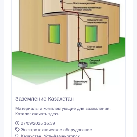
Заземление Казахстан
Материалы и комплектующие для заземления:
Каталог скачать здесь:
https://yadi.sk/i/8P_zRIND36MAGJ Устройство
27/09/2025 16:39
заземляющее комплектное. УЗК на базе модульных
Электротехническое оборудование
глубинных электродов. УЗК на базе
электролитических электродов. Проводники
Казахстан, Усть-Каменогорск