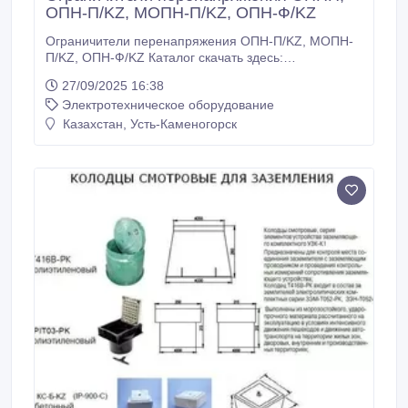
ОПН-П/KZ, МОПН-П/KZ, ОПН-Ф/KZ
Ограничители перенапряжения ОПН-П/KZ, МОПН-
П/KZ, ОПН-Ф/KZ Каталог скачать здесь:
https://yadi.sk/d/oCRRgjjjj8QWY Специально для
27/09/2025 16:38
защиты изоляции электрических сетей Республики
Электротехническое оборудование
Казахстан и, соответственно, установленных в этих
сетях аппаратов, наше предприятие разработало
Казахстан, Усть-Каменогорск
серию ограничителей перенапряжений ОПН-KZ.