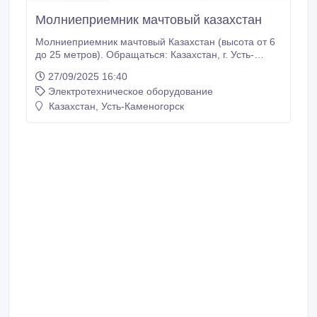
Молниеприемник мачтовый казахстан
Молниеприемник мачтовый Казахстан (высота от 6
до 25 метров). Обращаться: Казахстан, г. Усть-
Каменогорск, тел. +7 (777) 248-64-22, +7 (7232)
27/09/2025 16:40
707-135, +7 (708) 4707-135 E-mail: zavarzin60@bk.ru
Электротехническое оборудование
Каталог по молниезащите скачать здесь:
https://yadi.sk/i/8P_zRIND36MAGJ Высота
Казахстан, Усть-Каменогорск
молниеприёмника, метров Марка.